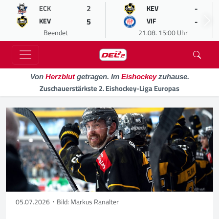
2
-
ECK
KEV
5
-
KEV
VIF
Beendet
21.08. 15:00 Uhr
Von
Herzblut
getragen. Im
Eishockey
zuhause.
Zuschauerstärkste 2. Eishockey-Liga Europas
05.07.2026
Bild: Markus Ranalter