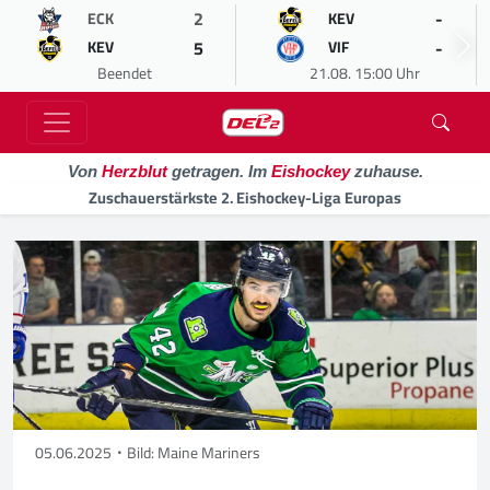
2
-
ECK
KEV
5
-
KEV
VIF
Beendet
21.08. 15:00 Uhr
Von
Herzblut
getragen. Im
Eishockey
zuhause.
Zuschauerstärkste 2. Eishockey-Liga Europas
05.06.2025
Bild: Maine Mariners