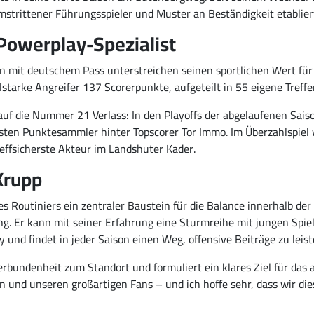
mstrittener Führungsspieler und Muster an Beständigkeit etablier
 Powerplay-Spezialist
 mit deutschem Pass unterstreichen seinen sportlichen Wert für 
lstarke Angreifer 137 Scorerpunkte, aufgeteilt in 55 eigene Treffe
f die Nummer 21 Verlass: In den Playoffs der abgelaufenen Sais
besten Punktesammler hinter Topscorer Tor Immo. Im Überzahlspie
effsicherste Akteur im Landshuter Kader.
Krupp
s Routiniers ein zentraler Baustein für die Balance innerhalb der 
. Er kann mit seiner Erfahrung eine Sturmreihe mit jungen Spieler
 und findet in jeder Saison einen Weg, offensive Beiträge zu leist
Verbundenheit zum Standort und formuliert ein klares Ziel für das
 und unseren großartigen Fans – und ich hoffe sehr, dass wir dies