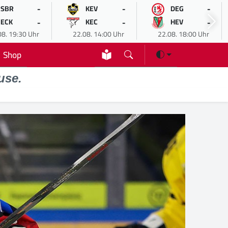
-
-
-
SBR
KEV
DEG
-
-
-
ECK
KEC
HEV
08. 19:30 Uhr
22.08. 14:00 Uhr
22.08. 18:00 Uhr
Shop
use.