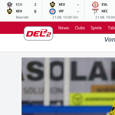
2
-
ECK
KEV
EVL
5
-
KEV
VIF
KEC
Beendet
21.08. 15:00 Uhr
21.08. 19:00
News
Clubs
Spiele
Tab
Vo