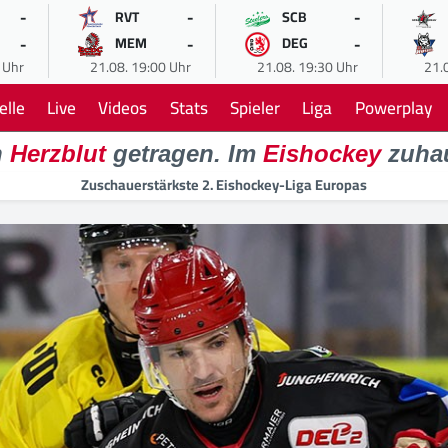
-
-
-
RVT
SCB
-
-
-
MEM
DEG
 Uhr
21.08. 19:00 Uhr
21.08. 19:30 Uhr
21.
elle
Live
Videos
Stats
Spieler
Liga
Powerplay
n
Herzblut
getragen. Im
Eishockey
zuha
Zuschauerstärkste 2. Eishockey-Liga Europas