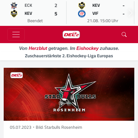
2
-
ECK
KEV
5
-
KEV
VIF
Beendet
21.08. 15:00 Uhr
Von
Herzblut
getragen. Im
Eishockey
zuhause.
Zuschauerstärkste 2. Eishockey-Liga Europas
05.07.2023
Bild: Starbulls Rosenheim