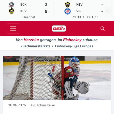
2
-
ECK
KEV
5
-
KEV
VIF
Beendet
21.08. 15:00 Uhr
Von
Herzblut
getragen. Im
Eishockey
zuhause.
Zuschauerstärkste 2. Eishockey-Liga Europas
18.06.2026
Bild: Achim Keller