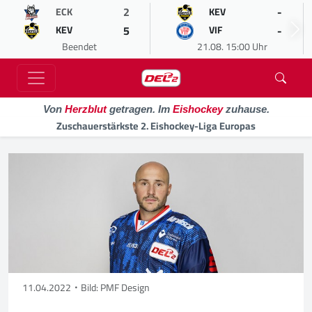
2
-
ECK
KEV
5
-
KEV
VIF
Beendet
21.08. 15:00 Uhr
Von
Herzblut
getragen. Im
Eishockey
zuhause.
Zuschauerstärkste 2. Eishockey-Liga Europas
11.04.2022
Bild: PMF Design