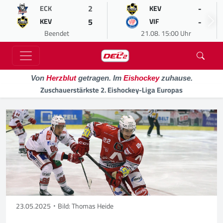
2
-
ECK
KEV
5
-
KEV
VIF
Beendet
21.08. 15:00 Uhr
Von
Herzblut
getragen. Im
Eishockey
zuhause.
Zuschauerstärkste 2. Eishockey-Liga Europas
23.05.2025
Bild: Thomas Heide