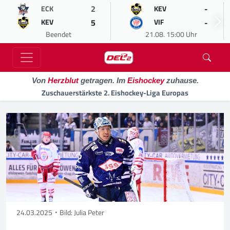
2
-
ECK
KEV
5
-
KEV
VIF
Beendet
21.08. 15:00 Uhr
Von
Herzblut
getragen. Im
Eishockey
zuhause.
Zuschauerstärkste 2. Eishockey-Liga Europas
24.03.2025
Bild: Julia Peter