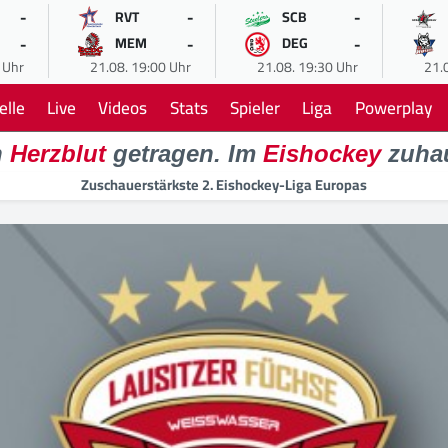
-
-
-
RVT
SCB
-
-
-
MEM
DEG
 Uhr
21.08. 19:00 Uhr
21.08. 19:30 Uhr
21.
elle
Live
Videos
Stats
Spieler
Liga
Powerplay
n
Herzblut
getragen. Im
Eishockey
zuha
Zuschauerstärkste 2. Eishockey-Liga Europas