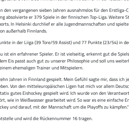
 in den vergangenen sieben Jahren ausnahmslos für den Erstliga-Cl
lang absolvierte er 379 Spiele in der finnischen Top-Liga. Weiter
ports. In Helsinki durchlief er alle Jugendmannschaften und spiel
ion außerhalb Finnlands.
unkte in der Liiga (39 Tore/59 Assist) und 77 Punkte (23/54) in de
u ist ein erfahrener Spieler. Er ist vielseitig, erkennt gut die Spi
dem Eis passt auch gut zu unserer Philosophie und soll uns weiter
inem ehemaligen Trainer und Mitspielern.
 zehn Jahren in Finnland gespielt. Mein Gefühl sagte mir, dass ich
ben. Von den mitteleuropäischen Ligen hat mich vor allem Deutschl
litativ gutes Eishockey gespielt wird. Ich wurde von den Verantwo
ört, wie in Weißwasser gearbeitet wird. So war es eine einfache 
ockey und darauf, mit der Mannschaft um die Playoffs zu kämpfen.“
entstelle und wird die Rückennummer 16 tragen.