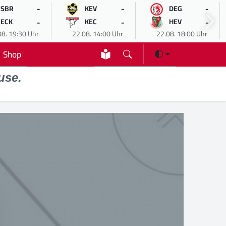
-
-
-
SBR
KEV
DEG
-
-
-
ECK
KEC
HEV
08. 19:30 Uhr
22.08. 14:00 Uhr
22.08. 18:00 Uhr
Shop
use.