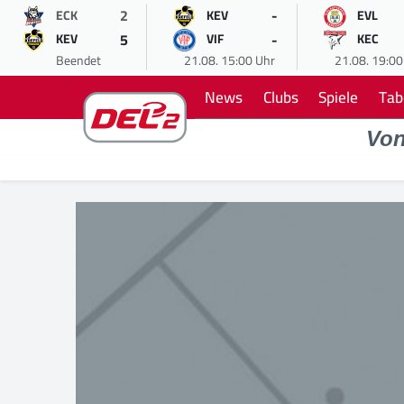
2
-
ECK
KEV
EVL
5
-
KEV
VIF
KEC
Beendet
21.08. 15:00 Uhr
21.08. 19:00
News
Clubs
Spiele
Tab
Vo