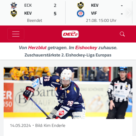
2
-
ECK
KEV
5
-
KEV
VIF
Beendet
21.08. 15:00 Uhr
Von
Herzblut
getragen. Im
Eishockey
zuhause.
Zuschauerstärkste 2. Eishockey-Liga Europas
14.05.2024
Bild: Kim Enderle