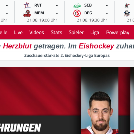
-
-
-
RVT
SCB
-
-
-
MEM
DEG
 Uhr
21.08. 19:00 Uhr
21.08. 19:30 Uhr
21.
elle
Live
Videos
Stats
Spieler
Liga
Powerplay
n
Herzblut
getragen. Im
Eishockey
zuha
Zuschauerstärkste 2. Eishockey-Liga Europas