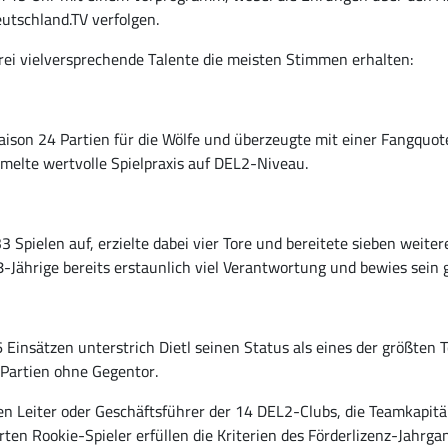
eutschland.TV verfolgen.
drei vielversprechende Talente die meisten Stimmen erhalten:
Saison 24 Partien für die Wölfe und überzeugte mit einer Fangquo
mmelte wertvolle Spielpraxis auf DEL2-Niveau.
33 Spielen auf, erzielte dabei vier Tore und bereitete sieben weiter
8-Jährige bereits erstaunlich viel Verantwortung und bewies sein 
 Einsätzen unterstrich Dietl seinen Status als eines der größten 
 Partien ohne Gegentor.
en Leiter oder Geschäftsführer der 14 DEL2-Clubs, die Teamkapitän
en Rookie-Spieler erfüllen die Kriterien des Förderlizenz-Jahrgan