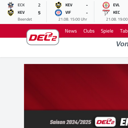
2
-
ECK
KEV
EVL
5
-
KEV
VIF
KEC
Beendet
21.08. 15:00 Uhr
21.08. 19:00
News
Clubs
Spiele
Tab
Vo