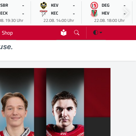
-
-
-
SBR
KEV
DEG
-
-
-
ECK
KEC
HEV
08. 19:30 Uhr
22.08. 14:00 Uhr
22.08. 18:00 Uhr
Shop
use.