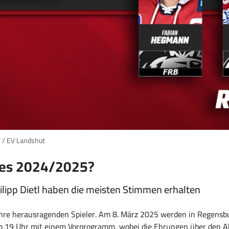
r / EV Landshut
res 2024/2025?
ipp Dietl haben die meisten Stimmen erhalten
 ihre herausragenden Spieler. Am 8. März 2025 werden in Regensbu
m 19 Uhr mit einem Vorprogramm, wobei die Ehrungen über den Abe