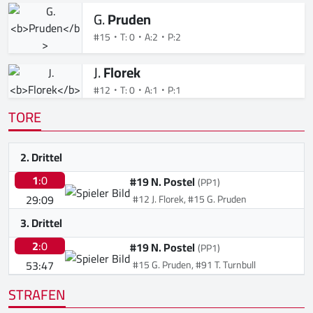
G.
Pruden
#15
T: 0
A:2
P:2
J.
Florek
#12
T: 0
A:1
P:1
TORE
2. Drittel
1
:0
#19 N. Postel
(PP1)
29:09
#12 J. Florek, #15 G. Pruden
3. Drittel
2
:0
#19 N. Postel
(PP1)
53:47
#15 G. Pruden, #91 T. Turnbull
STRAFEN