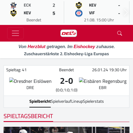
2
-
ECK
KEV
5
-
KEV
VIF
Beendet
21.08. 15:00 Uhr
Von
Herzblut
getragen. Im
Eishockey
zuhause.
Zuschauerstärkste 2. Eishockey-Liga Europas
Spieltag: 41
Beendet
26.01.24 19:30 Uhr
2
-
0
DRE
EBR
(0:0;1:0;1:0)
Spielbericht
Spielverlauf
Lineup
Spielerstats
SPIELTAGSBERICHT