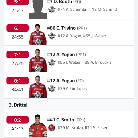
#7 D. Booth
5
:1
(EQ)
#74 A. Schembri, #13 M. Schmid
21:47
#86 C. Trivino
6
:1
(PP1)
#12 A. Yogan, #55 J. Weber
24:55
#12 A. Yogan
7
:1
(PP1)
#55 J. Weber, #39 A. Girduckis
27:25
#12 A. Yogan
8
:1
(EQ)
#39 A. Girduckis
34:41
3. Drittel
#41 C. Smith
8:
2
(PP1)
#79 M. Scalzo, #71 S. Feser
41:13