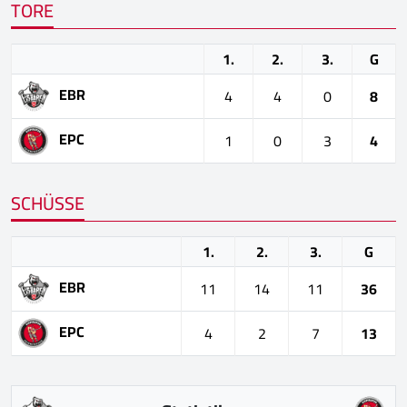
TORE
1.
2.
3.
G
EBR
4
4
0
8
EPC
1
0
3
4
SCHÜSSE
1.
2.
3.
G
EBR
11
14
11
36
EPC
4
2
7
13