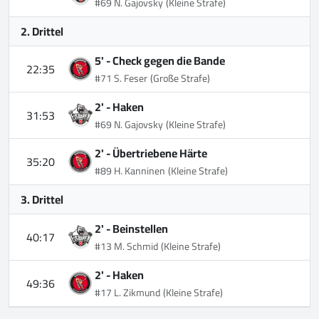
#69 N. Gajovsky
(Kleine Strafe)
2. Drittel
5' -
Check gegen die Bande
22:35
#71 S. Feser
(Große Strafe)
2' -
Haken
31:53
#69 N. Gajovsky
(Kleine Strafe)
2' -
Übertriebene Härte
35:20
#89 H. Kanninen
(Kleine Strafe)
3. Drittel
2' -
Beinstellen
40:17
#13 M. Schmid
(Kleine Strafe)
2' -
Haken
49:36
#17 L. Zikmund
(Kleine Strafe)