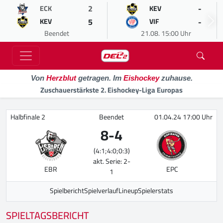
2
-
ECK
KEV
5
-
KEV
VIF
Beendet
21.08. 15:00 Uhr
Von
Herzblut
getragen. Im
Eishockey
zuhause.
Zuschauerstärkste 2. Eishockey-Liga Europas
Halbfinale 2
Beendet
01.04.24 17:00 Uhr
8
-
4
(4:1;4:0;0:3)
akt. Serie: 2-
EBR
EPC
1
Spielbericht
Spielverlauf
Lineup
Spielerstats
SPIELTAGSBERICHT