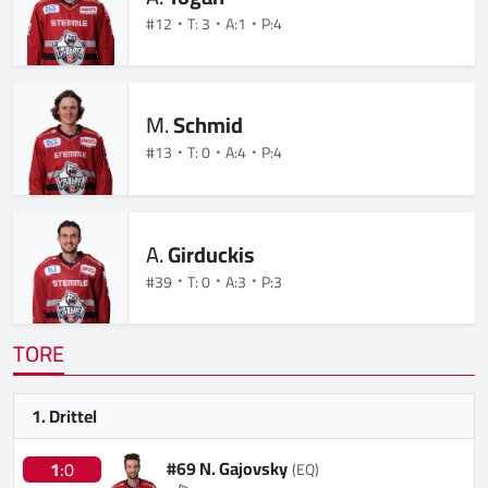
#12
T: 3
A:1
P:4
M.
Schmid
#13
T: 0
A:4
P:4
A.
Girduckis
#39
T: 0
A:3
P:3
TORE
1. Drittel
#69 N. Gajovsky
1
:0
(EQ)