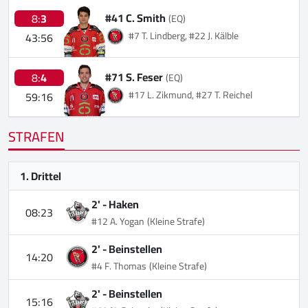
#41 C. Smith
8:
3
(EQ)
#7 T. Lindberg, #22 J. Kälble
43:56
#71 S. Feser
8:
4
(EQ)
#17 L. Zikmund, #27 T. Reichel
59:16
STRAFEN
1. Drittel
2' -
Haken
08:23
#12 A. Yogan
(Kleine Strafe)
2' -
Beinstellen
14:20
#4 F. Thomas
(Kleine Strafe)
2' -
Beinstellen
15:16