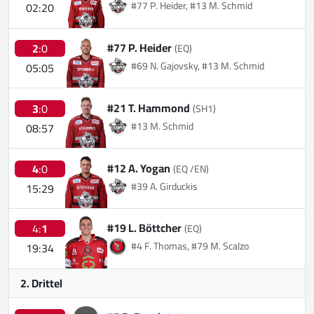
#77 P. Heider, #13 M. Schmid
02:20
#77 P. Heider
2
:0
(EQ)
#69 N. Gajovsky, #13 M. Schmid
05:05
#21 T. Hammond
3
:0
(SH1)
#13 M. Schmid
08:57
#12 A. Yogan
4
:0
(EQ /EN)
#39 A. Girduckis
15:29
#19 L. Böttcher
4:
1
(EQ)
#4 F. Thomas, #79 M. Scalzo
19:34
2. Drittel