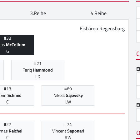
3.Reihe
4.Reihe
Eisbären Regensburg
#33
mas
McCollum
G
C
#21
E
Tariq
Hammond
LD
#13
#69
rvin
Schmid
Nikola
Gajovsky
C
LW
E
#27
#74
O
omas
Reichel
Vincent
Saponari
C
RW