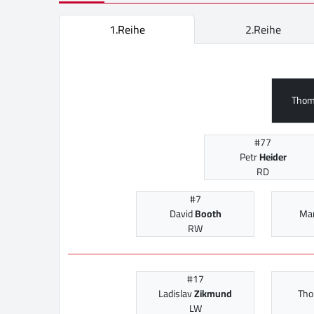
1.Reihe
2.Reihe
Tho
#77
Petr
Heider
RD
#7
David
Booth
Ma
RW
#17
Ladislav
Zikmund
Th
LW