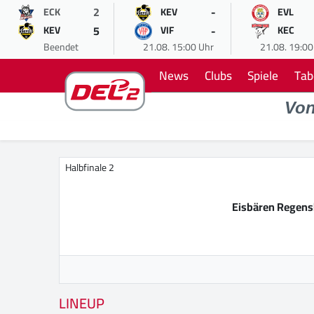
2
-
ECK
KEV
EVL
5
-
KEV
VIF
KEC
Beendet
21.08. 15:00 Uhr
21.08. 19:00
News
Clubs
Spiele
Tab
Vo
Halbfinale 2
Eisbären Regen
LINEUP