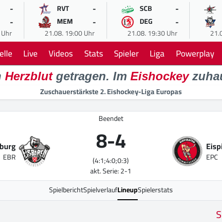
-
-
-
RVT
SCB
-
-
-
MEM
DEG
 Uhr
21.08. 19:00 Uhr
21.08. 19:30 Uhr
21.
elle
Live
Videos
Stats
Spieler
Liga
Powerplay
n
Herzblut
getragen. Im
Eishockey
zuha
Zuschauerstärkste 2. Eishockey-Liga Europas
Beendet
8
-
4
sburg
Eisp
EBR
EPC
(4:1;4:0;0:3)
akt. Serie: 2-1
Spielbericht
Spielverlauf
Lineup
Spielerstats
S