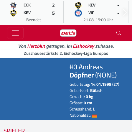
2
-
ECK
KEV
5
-
KEV
VIF
Beendet
21.08. 15:00 Uhr
Von
Herzblut
getragen. Im
Eishockey
zuhause.
Zuschauerstärkste 2. Eishockey-Liga Europas
#0 Andreas
Döpfner
(NONE)
Geburtstag:
14.01.1999 (27)
Geburtsort:
Bülach
Gewicht:
0 kg
Grösse:
0 cm
Schusshand:
L
Nationalität:
SPIELER