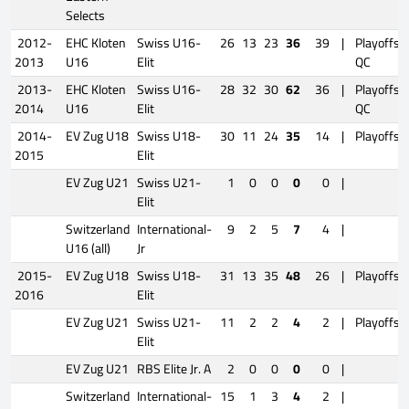
Selects
2012-
EHC Kloten
Swiss U16-
26
13
23
36
39
|
Playoffs
2013
U16
Elit
QC
2013-
EHC Kloten
Swiss U16-
28
32
30
62
36
|
Playoffs
2014
U16
Elit
QC
2014-
EV Zug U18
Swiss U18-
30
11
24
35
14
|
Playoffs
2015
Elit
EV Zug U21
Swiss U21-
1
0
0
0
0
|
Elit
Switzerland
International-
9
2
5
7
4
|
U16 (all)
Jr
2015-
EV Zug U18
Swiss U18-
31
13
35
48
26
|
Playoffs
2016
Elit
EV Zug U21
Swiss U21-
11
2
2
4
2
|
Playoffs
Elit
EV Zug U21
RBS Elite Jr. A
2
0
0
0
0
|
Switzerland
International-
15
1
3
4
2
|