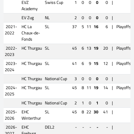
EVZ
Swiss Cup
1
0
0
0
0
|
Academy
EV Zug
NL
2
0
0
0
0
|
2021-
HC La
SL
37
5
11
16
6
|
Playoffs
2022
Chaux-de-
Fonds
2022-
HC Thurgau
SL
45
6
13
19
20
|
Playoffs
2023
2023-
HC Thurgau
SL
41
6
9
15
12
|
Playoffs
2024
HC Thurgau
National Cup
3
0
0
0
0
|
2024-
HC Thurgau
SL
45
8
11
19
14
|
Playoffs
2025
HC Thurgau
National Cup
2
1
0
1
0
|
2025-
EHC
SL
45
8
22
30
41
|
2026
Winterthur
2026-
EHC
DEL2
-
-
-
-
-
|
2027
Freiburg