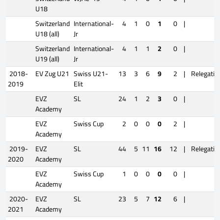
U18
Switzerland
International-
4
1
0
1
0
|
U18 (all)
Jr
Switzerland
International-
4
1
1
2
0
|
U19 (all)
Jr
2018-
EV Zug U21
Swiss U21-
13
3
6
9
2
|
Relegatio
2019
Elit
EVZ
SL
24
1
2
3
0
|
Academy
EVZ
Swiss Cup
2
0
0
0
2
|
Academy
2019-
EVZ
SL
44
5
11
16
12
|
Relegatio
2020
Academy
EVZ
Swiss Cup
1
0
0
0
0
|
Academy
2020-
EVZ
SL
23
5
7
12
6
|
2021
Academy