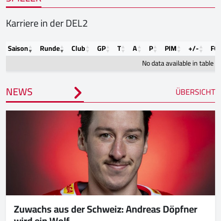
Karriere in der DEL2
Saison
Runde
Club
GP
T
A
P
PIM
+/-
FO
No data available in table
NEWS
ÜBERSICHT
Zuwachs aus der Schweiz: Andreas Döpfner
wird ein Wolf