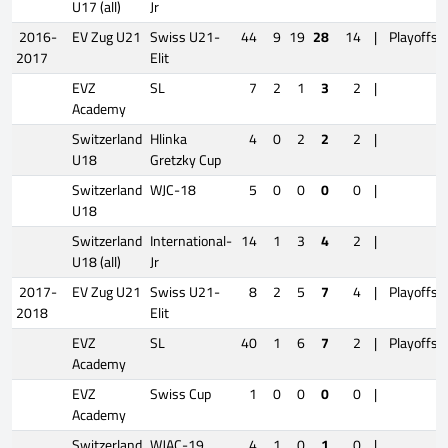
U17 (all)
Jr
2016-
EV Zug U21
Swiss U21-
44
9
19
28
14
|
Playoffs
2017
Elit
EVZ
SL
7
2
1
3
2
|
Academy
Switzerland
Hlinka
4
0
2
2
2
|
U18
Gretzky Cup
Switzerland
WJC-18
5
0
0
0
0
|
U18
Switzerland
International-
14
1
3
4
2
|
U18 (all)
Jr
2017-
EV Zug U21
Swiss U21-
8
2
5
7
4
|
Playoffs
2018
Elit
EVZ
SL
40
1
6
7
2
|
Playoffs
Academy
EVZ
Swiss Cup
1
0
0
0
0
|
Academy
Switzerland
WJAC-19
4
1
0
1
0
|