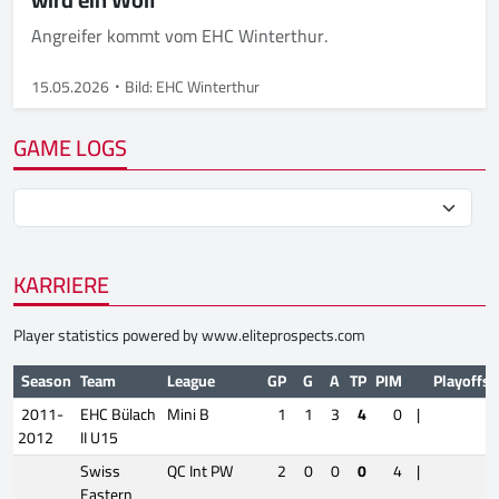
Angreifer kommt vom EHC Winterthur.
15.05.2026
Bild: EHC Winterthur
GAME LOGS
KARRIERE
Player statistics powered by
www.eliteprospects.com
Season
Team
League
GP
G
A
TP
PIM
Playoffs
2011-
EHC Bülach
Mini B
1
1
3
4
0
|
2012
II U15
Swiss
QC Int PW
2
0
0
0
4
|
Eastern