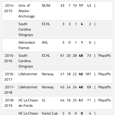
2014-
Univ. of
NCAA
33
7
10
17
43
|
2015
Alaska-
Anchorage
South
ECHL
3
3
1
4
2
|
Carolina
Stingrays
Adirondack
AHL
5
0
1
1
6
|
Flames
2015-
South
ECHL
61
20
28
48
73
|
Playoffs
2016
Carolina
Stingrays
2016-
Lillehammer
Norway
41
18
22
40
187
|
Playoffs
2017
2017-
Lillehammer
Norway
45
24
24
48
69
|
Playoffs
2018
2018-
HC La Chaux-
SL
44
16
25
41
71
|
Playoffs
2019
de-Fonds
HC La Chaux-
Swiss Cup
2
0
0
0
4
|