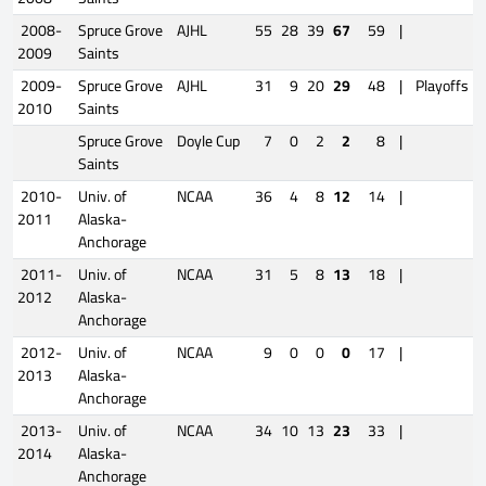
2008-
Spruce Grove
AJHL
55
28
39
67
59
|
2009
Saints
2009-
Spruce Grove
AJHL
31
9
20
29
48
|
Playoffs
2010
Saints
Spruce Grove
Doyle Cup
7
0
2
2
8
|
Saints
2010-
Univ. of
NCAA
36
4
8
12
14
|
2011
Alaska-
Anchorage
2011-
Univ. of
NCAA
31
5
8
13
18
|
2012
Alaska-
Anchorage
2012-
Univ. of
NCAA
9
0
0
0
17
|
2013
Alaska-
Anchorage
2013-
Univ. of
NCAA
34
10
13
23
33
|
2014
Alaska-
Anchorage