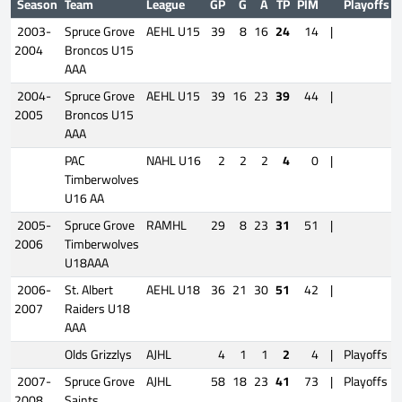
Season
Team
League
GP
G
A
TP
PIM
Playoffs
2003-
Spruce Grove
AEHL U15
39
8
16
24
14
|
2004
Broncos U15
AAA
2004-
Spruce Grove
AEHL U15
39
16
23
39
44
|
2005
Broncos U15
AAA
PAC
NAHL U16
2
2
2
4
0
|
Timberwolves
U16 AA
2005-
Spruce Grove
RAMHL
29
8
23
31
51
|
2006
Timberwolves
U18AAA
2006-
St. Albert
AEHL U18
36
21
30
51
42
|
2007
Raiders U18
AAA
Olds Grizzlys
AJHL
4
1
1
2
4
|
Playoffs
2007-
Spruce Grove
AJHL
58
18
23
41
73
|
Playoffs
2008
Saints