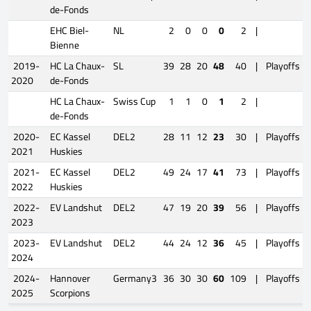
de-Fonds
EHC Biel-
NL
2
0
0
0
2
|
Bienne
2019-
HC La Chaux-
SL
39
28
20
48
40
|
Playoffs
2020
de-Fonds
HC La Chaux-
Swiss Cup
1
1
0
1
2
|
de-Fonds
2020-
EC Kassel
DEL2
28
11
12
23
30
|
Playoffs
2021
Huskies
2021-
EC Kassel
DEL2
49
24
17
41
73
|
Playoffs
2022
Huskies
2022-
EV Landshut
DEL2
47
19
20
39
56
|
Playoffs
2023
2023-
EV Landshut
DEL2
44
24
12
36
45
|
Playoffs
2024
2024-
Hannover
Germany3
36
30
30
60
109
|
Playoffs
2025
Scorpions