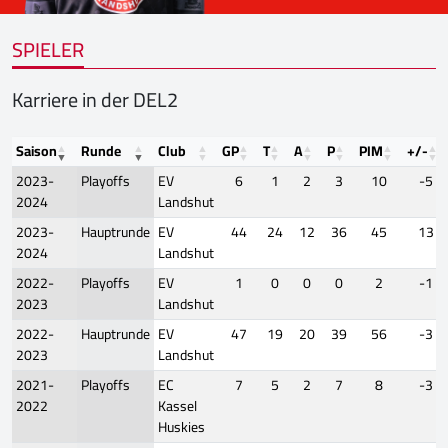
SPIELER
Karriere in der DEL2
Saison
Runde
Club
GP
T
A
P
PIM
+/-
2023-
Playoffs
EV
6
1
2
3
10
-5
2024
Landshut
2023-
Hauptrunde
EV
44
24
12
36
45
13
2024
Landshut
2022-
Playoffs
EV
1
0
0
0
2
-1
2023
Landshut
2022-
Hauptrunde
EV
47
19
20
39
56
-3
2023
Landshut
2021-
Playoffs
EC
7
5
2
7
8
-3
2022
Kassel
Huskies