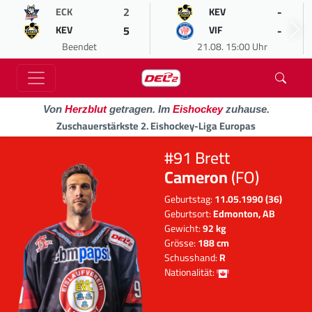
2
-
ECK
KEV
5
-
KEV
VIF
Beendet
21.08. 15:00 Uhr
Von
Herzblut
getragen. Im
Eishockey
zuhause.
Zuschauerstärkste 2. Eishockey-Liga Europas
#91 Brett
Cameron
(FO)
Geburtstag:
11.05.1990 (36)
Geburtsort:
Edmonton, AB
Gewicht:
92 kg
Grösse:
188 cm
Schusshand:
R
Nationalität: