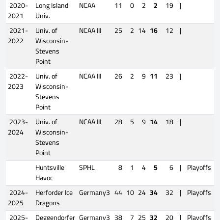
2020-
Long Island
NCAA
11
0
2
2
19
|
2021
Univ.
2021-
Univ. of
NCAA III
25
2
14
16
12
|
2022
Wisconsin-
Stevens
Point
2022-
Univ. of
NCAA III
26
2
9
11
23
|
2023
Wisconsin-
Stevens
Point
2023-
Univ. of
NCAA III
28
5
9
14
18
|
2024
Wisconsin-
Stevens
Point
Huntsville
SPHL
8
1
4
5
6
|
Playoffs
Havoc
2024-
Herforder Ice
Germany3
44
10
24
34
32
|
Playoffs
2025
Dragons
2025-
Deggendorfer
Germany3
38
7
25
32
20
|
Playoffs