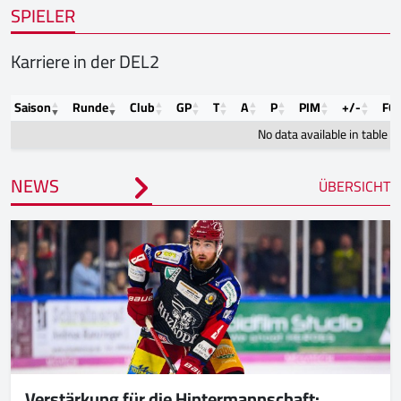
SPIELER
Karriere in der DEL2
Saison
Runde
Club
GP
T
A
P
PIM
+/-
FO
No data available in table
NEWS
ÜBERSICHT
Verstärkung für die Hintermannschaft: