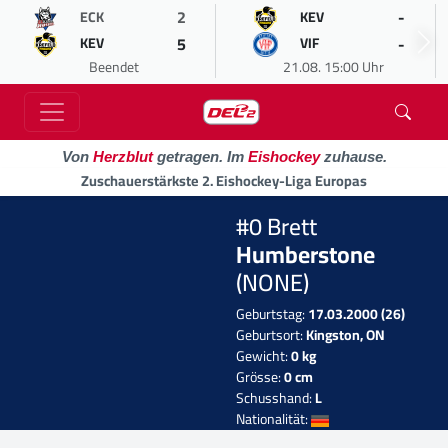
2
-
ECK
KEV
5
-
KEV
VIF
Beendet
21.08. 15:00 Uhr
Von
Herzblut
getragen. Im
Eishockey
zuhause.
Zuschauerstärkste 2. Eishockey-Liga Europas
#0 Brett
Humberstone
(NONE)
Geburtstag:
17.03.2000 (26)
Geburtsort:
Kingston, ON
Gewicht:
0 kg
Grösse:
0 cm
Schusshand:
L
Nationalität: