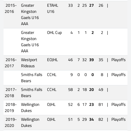
2015-
Greater
ETAHL
33
2
25
27
26
|
2016
Kingston
U16
Gaels U16
AAA
Greater
OHL Cup
4
1
1
2
2
|
Kingston
Gaels U16
AAA
2016-
Westport
EOJHL
46
7
32
39
35
|
Playoffs
2017
Rideaus
Smiths Falls
CCHL
9
0
0
0
8
|
Playoffs
Bears
2017-
Smiths Falls
CCHL
58
2
18
20
49
|
2018
Bears
2018-
Wellington
OJHL
52
6
17
23
81
|
Playoffs
2019
Dukes
2019-
Wellington
OJHL
51
5
29
34
82
|
Playoffs
2020
Dukes