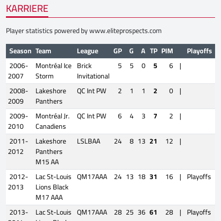
KARRIERE
Player statistics powered by
www.eliteprospects.com
Season
Team
League
GP
G
A
TP
PIM
Playoffs
2006-
Montréal Ice
Brick
5
5
0
5
6
|
2007
Storm
Invitational
2008-
Lakeshore
QC Int PW
2
1
1
2
0
|
2009
Panthers
2009-
Montréal Jr.
QC Int PW
6
4
3
7
2
|
2010
Canadiens
2011-
Lakeshore
LSLBAA
24
8
13
21
12
|
2012
Panthers
M15 AA
2012-
Lac St-Louis
QM17AAA
24
13
18
31
16
|
Playoffs
2013
Lions Black
M17 AAA
2013-
Lac St-Louis
QM17AAA
28
25
36
61
28
|
Playoffs