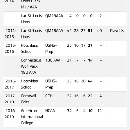
2014
Lions Black
M17 AAA
Lac St-Louis
QM18AAA
4
0
0
0
2
|
Lions
2014-
Lac St-Louis
QM18AAA
42
28
23
51
40
|
Playoffs
2015
Lions
2015-
Hotchkiss
USHS-
25
10
17
27
-
|
2016
School
Prep
Connecticut
18U AAA
21
7
7
14
-
|
Wolf Pack
18U AAA
2016-
Hotchkiss
USHS-
25
16
28
44
-
|
2017
School
Prep
2017-
Cornwall
CCHL
22
16
6
22
4
|
2018
Colts
2018-
American
NCAA
34
6
4
10
12
|
2019
International
College