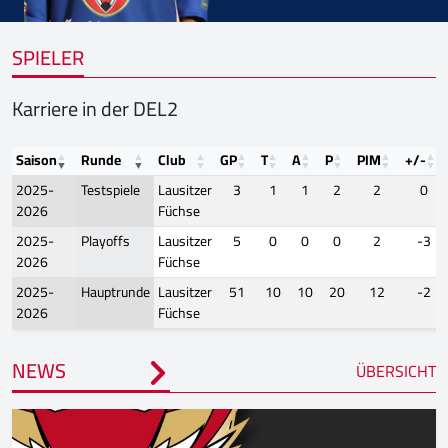
SPIELER
Karriere in der DEL2
Saison
Runde
Club
GP
T
A
P
PIM
+/-
2025-
Testspiele
Lausitzer
3
1
1
2
2
0
2026
Füchse
2025-
Playoffs
Lausitzer
5
0
0
0
2
-3
2026
Füchse
2025-
Hauptrunde
Lausitzer
51
10
10
20
12
-2
2026
Füchse
NEWS
ÜBERSICHT