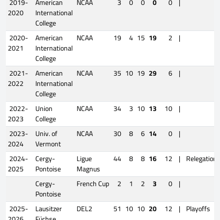
2019-
American
NCAA
3
0
0
0
0
|
2020
International
College
2020-
American
NCAA
19
4
15
19
2
|
2021
International
College
2021-
American
NCAA
35
10
19
29
6
|
2022
International
College
2022-
Union
NCAA
34
3
10
13
10
|
2023
College
2023-
Univ. of
NCAA
30
8
6
14
0
|
2024
Vermont
2024-
Cergy-
Ligue
44
8
8
16
12
|
Relegation
2025
Pontoise
Magnus
Cergy-
French Cup
2
1
2
3
0
|
Pontoise
2025-
Lausitzer
DEL2
51
10
10
20
12
|
Playoffs
2026
Füchse