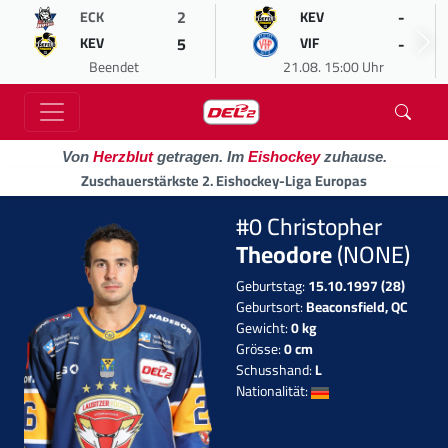
2
-
ECK
KEV
5
-
KEV
VIF
Beendet
21.08. 15:00 Uhr
Von
Herzblut
getragen. Im
Eishockey
zuhause.
Zuschauerstärkste 2. Eishockey-Liga Europas
#0 Christopher
Theodore
(NONE)
Geburtstag:
15.10.1997 (28)
Geburtsort:
Beaconsfield, QC
Gewicht:
0 kg
Grösse:
0 cm
Schusshand:
L
Nationalität: