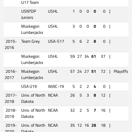
U17 Team
USNTDP
USHL
1
0
0
0
0
|
Juniors
Muskegon
USHL
3
0
0
0
0
|
Lumberjacks
2015-
Team Grey
USA-S17
5
6
2
8
0
|
2016
Muskegon
USHL
59
27
34
61
37
|
Lumberjacks
2016-
Muskegon
USHL
57
24
27
51
72
|
Playoffs
2017
Lumberjacks
USA U19
WJAC-19
5
2
2
4
0
|
2017-
Univ. of North
NCAA
26
5
3
8
12
|
2018
Dakota
2018-
Univ. of North
NCAA
32
2
5
7
16
|
2019
Dakota
2019-
Univ. of North
NCAA
35
12
16
28
18
|
2020
Dakota