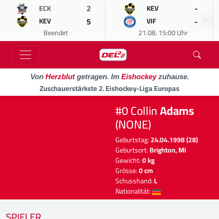
2
-
ECK
KEV
5
-
KEV
VIF
Beendet
21.08. 15:00 Uhr
Von
Herzblut
getragen. Im
Eishockey
zuhause.
Zuschauerstärkste 2. Eishockey-Liga Europas
#0 Collin
Adams
(NONE)
Geburtstag:
24.04.1998 (28)
Geburtsort:
Brighton, MI
Gewicht:
0 kg
Grösse:
0 cm
Schusshand:
L
Nationalität:
SPIELER