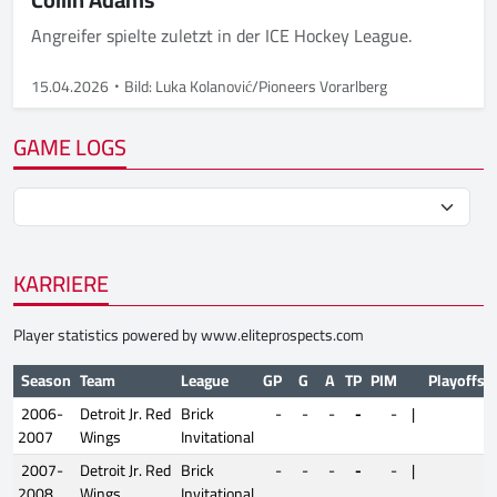
Angreifer spielte zuletzt in der ICE Hockey League.
15.04.2026
Bild: Luka Kolanović/Pioneers Vorarlberg
GAME LOGS
KARRIERE
Player statistics powered by
www.eliteprospects.com
Season
Team
League
GP
G
A
TP
PIM
Playoffs
2006-
Detroit Jr. Red
Brick
-
-
-
-
-
|
2007
Wings
Invitational
2007-
Detroit Jr. Red
Brick
-
-
-
-
-
|
2008
Wings
Invitational