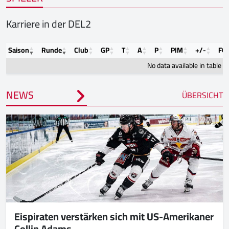
Karriere in der DEL2
Saison
Runde
Club
GP
T
A
P
PIM
+/-
FO
No data available in table
NEWS
ÜBERSICHT
Eispiraten verstärken sich mit US-Amerikaner
Collin Adams