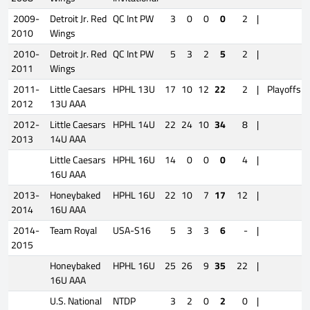
2009-
Detroit Jr. Red
QC Int PW
3
0
0
0
2
|
2010
Wings
2010-
Detroit Jr. Red
QC Int PW
5
3
2
5
2
|
2011
Wings
2011-
Little Caesars
HPHL 13U
17
10
12
22
2
|
Playoffs
2012
13U AAA
2012-
Little Caesars
HPHL 14U
22
24
10
34
8
|
2013
14U AAA
Little Caesars
HPHL 16U
14
0
0
0
4
|
16U AAA
2013-
Honeybaked
HPHL 16U
22
10
7
17
12
|
2014
16U AAA
2014-
Team Royal
USA-S16
5
3
3
6
-
|
2015
Honeybaked
HPHL 16U
25
26
9
35
22
|
16U AAA
U.S. National
NTDP
3
2
0
2
0
|