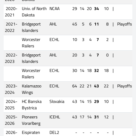
2020-
Univ. of North
NCAA
29
14
20
34
10
|
2021
Dakota
2021-
Bridgeport
AHL
45
5
6
11
8
|
Playoffs
2022
Islanders
Worcester
ECHL
10
3
4
7
2
|
Railers
2022-
Bridgeport
AHL
20
3
4
7
0
|
2023
Islanders
Worcester
ECHL
30
14
18
32
18
|
Railers
2023-
Kalamazoo
ECHL
64
22
21
43
22
|
Playoffs
2024
Wings
2024-
HC Banska
Slovakia
43
14
15
29
10
|
2025
Bystrica
2025-
Pioneers
ICEHL
43
17
14
31
12
|
2026
Vorarlberg
2026-
Eispiraten
DEL2
-
-
-
-
-
|