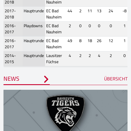
2018
Nauheim
2017-
Hauptrunde
EC Bad
44
2
11
13
24
-8
2018
Nauheim
2016-
Playdowns
EC Bad
2
0
0
0
0
1
2017
Nauheim
2016-
Hauptrunde
EC Bad
49
8
18
26
12
1
2017
Nauheim
2014-
Hauptrunde
Lausitzer
4
2
2
4
2
0
2015
Füchse
NEWS
ÜBERSICHT