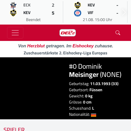
2
-
ECK
KEV
5
-
KEV
VIF
Beendet
21.08. 15:00 Uhr
Von
Herzblut
getragen. Im
Eishockey
zuhause.
Zuschauerstärkste 2. Eishockey-Liga Europas
#0 Dominik
Meisinger
(NONE)
Geburtstag:
11.03.1993 (33)
Geburtsort:
Füssen
Gewicht:
0 kg
Grösse:
0 cm
Schusshand:
L
Nationalität:
SPIELER