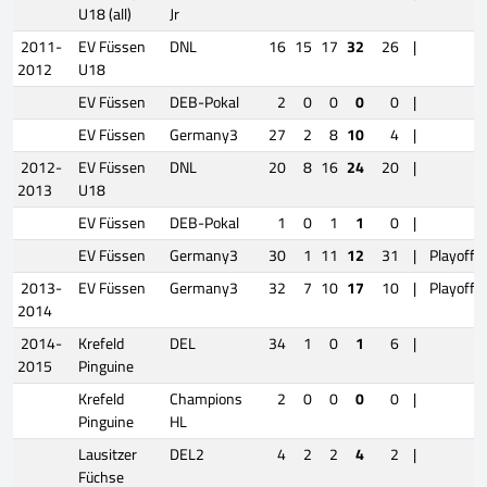
U18 (all)
Jr
2011-
EV Füssen
DNL
16
15
17
32
26
|
2012
U18
EV Füssen
DEB-Pokal
2
0
0
0
0
|
EV Füssen
Germany3
27
2
8
10
4
|
2012-
EV Füssen
DNL
20
8
16
24
20
|
2013
U18
EV Füssen
DEB-Pokal
1
0
1
1
0
|
EV Füssen
Germany3
30
1
11
12
31
|
Playoffs
2013-
EV Füssen
Germany3
32
7
10
17
10
|
Playoffs
2014
2014-
Krefeld
DEL
34
1
0
1
6
|
2015
Pinguine
Krefeld
Champions
2
0
0
0
0
|
Pinguine
HL
Lausitzer
DEL2
4
2
2
4
2
|
Füchse