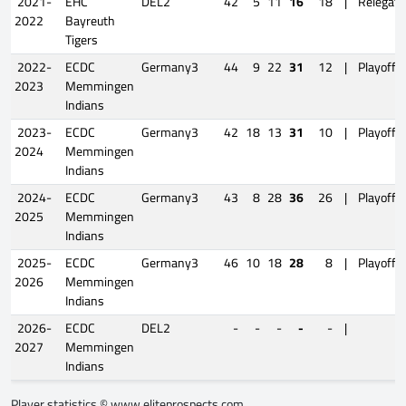
2021-
EHC
DEL2
42
5
11
16
18
|
Relegati
2022
Bayreuth
Tigers
2022-
ECDC
Germany3
44
9
22
31
12
|
Playoffs
2023
Memmingen
Indians
2023-
ECDC
Germany3
42
18
13
31
10
|
Playoffs
2024
Memmingen
Indians
2024-
ECDC
Germany3
43
8
28
36
26
|
Playoffs
2025
Memmingen
Indians
2025-
ECDC
Germany3
46
10
18
28
8
|
Playoffs
2026
Memmingen
Indians
2026-
ECDC
DEL2
-
-
-
-
-
|
2027
Memmingen
Indians
Player statistics ©
www.eliteprospects.com