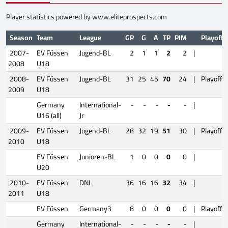
Player statistics powered by
www.eliteprospects.com
Season
Team
League
GP
G
A
TP
PIM
Playoffs
2007-
EV Füssen
Jugend-BL
2
1
1
2
2
|
2008
U18
2008-
EV Füssen
Jugend-BL
31
25
45
70
24
|
Playoffs
2009
U18
Germany
International-
-
-
-
-
-
|
U16 (all)
Jr
2009-
EV Füssen
Jugend-BL
28
32
19
51
30
|
Playoffs
2010
U18
EV Füssen
Junioren-BL
1
0
0
0
0
|
U20
2010-
EV Füssen
DNL
36
16
16
32
34
|
2011
U18
EV Füssen
Germany3
8
0
0
0
0
|
Playoffs
Germany
International-
-
-
-
-
-
|