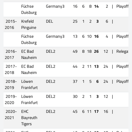
Füchse
Germany3
16
6
8
14
2
|
Playoffs
Duisburg
2015-
Krefeld
DEL
25
1
2
3
6
|
2016
Pinguine
Füchse
Germany3
13
6
10
16
4
|
Playoffs
Duisburg
2016-
EC Bad
DEL2
49
8
18
26
12
|
Relegati
2017
Nauheim
2017-
EC Bad
DEL2
44
2
11
13
24
|
Playoffs
2018
Nauheim
2018-
Löwen
DEL2
37
1
5
6
24
|
Playoffs
2019
Frankfurt
2019-
Löwen
DEL2
30
2
1
3
12
|
2020
Frankfurt
2020-
EHC
DEL2
45
6
11
17
16
|
2021
Bayreuth
Tigers