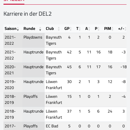
Karriere in der DEL2
Saison
Runde
Club
GP
T
A
P
PIM
+/-
2021-
Playdowns
Bayreuth
4
1
1
2
0
2
2022
Tigers
2021-
Hauptrunde
Bayreuth
42
5
11
16
18
-3
2022
Tigers
2020-
Hauptrunde
Bayreuth
45
6
11
17
16
-18
2021
Tigers
2019-
Hauptrunde
Löwen
30
2
1
3
12
-8
2020
Frankfurt
2018-
Playoffs
Löwen
15
1
0
1
2
-4
2019
Frankfurt
2018-
Hauptrunde
Löwen
37
1
5
6
24
3
2019
Frankfurt
2017-
Playoffs
EC Bad
5
0
0
0
0
0