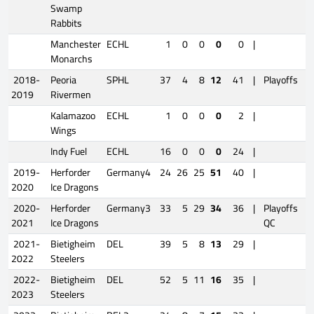
Swamp
Rabbits
Manchester
ECHL
1
0
0
0
0
|
Monarchs
2018-
Peoria
SPHL
37
4
8
12
41
|
Playoffs
2019
Rivermen
Kalamazoo
ECHL
1
0
0
0
2
|
Wings
Indy Fuel
ECHL
16
0
0
0
24
|
2019-
Herforder
Germany4
24
26
25
51
40
|
2020
Ice Dragons
2020-
Herforder
Germany3
33
5
29
34
36
|
Playoffs
2021
Ice Dragons
QC
2021-
Bietigheim
DEL
39
5
8
13
29
|
2022
Steelers
2022-
Bietigheim
DEL
52
5
11
16
35
|
2023
Steelers