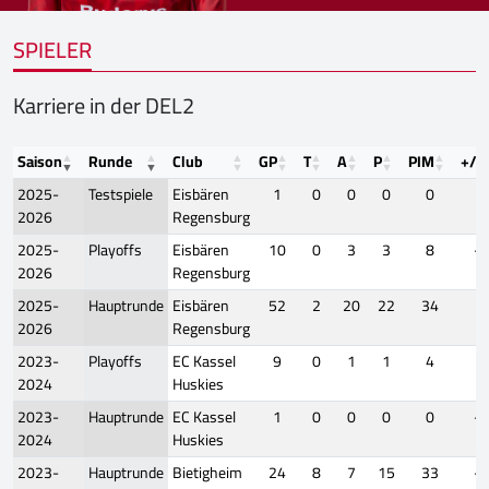
SPIELER
Karriere in der DEL2
Saison
Runde
Club
GP
T
A
P
PIM
+/-
2025-
Testspiele
Eisbären
1
0
0
0
0
0
2026
Regensburg
2025-
Playoffs
Eisbären
10
0
3
3
8
-5
2026
Regensburg
2025-
Hauptrunde
Eisbären
52
2
20
22
34
5
2026
Regensburg
2023-
Playoffs
EC Kassel
9
0
1
1
4
2
2024
Huskies
2023-
Hauptrunde
EC Kassel
1
0
0
0
0
-1
2024
Huskies
2023-
Hauptrunde
Bietigheim
24
8
7
15
33
-3