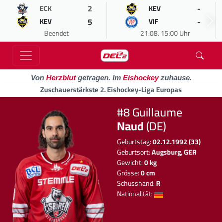
2
-
ECK
KEV
5
-
KEV
VIF
Beendet
21.08. 15:00 Uhr
Von
Herzblut
getragen. Im
Eishockey
zuhause.
Zuschauerstärkste 2. Eishockey-Liga Europas
#8 Guillaume
Naud
(DE)
Geburtstag:
02.12.1992 (33)
Geburtsort:
Augsburg, GER
Gewicht:
0 kg
Grösse:
0 cm
Schusshand:
R
Nationalität: