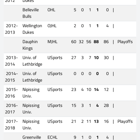
2012
Dukes
Belleville
OHL
5
0
1
1
0
|
Bulls
2012-
Wellington
OJHL
2
0
1
1
4
|
2013
Dukes
Dauphin
MJHL
60
32
56
88
86
|
Playoffs
1
Kings
2013-
Univ. of
USports
27
3
7
10
30
|
2014
Lethbridge
2014-
Univ. of
USports
0
0
0
0
0
|
2015
Lethbridge
2015-
Nipissing
USports
23
4
10
14
12
|
2016
Univ.
2016-
Nipissing
USports
15
3
1
4
28
|
2017
Univ.
2017-
Nipissing
USports
21
2
11
13
16
|
Playoffs
2018
Univ.
Greenville
ECHL
9
1
0
1
4
|