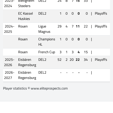
2023-
Bietigheim
DEL2
24
8
7
15
33
|
2024
Steelers
EC Kassel
DEL2
1
0
0
0
0
|
Playoffs
Huskies
2024-
Rouen
Ligue
29
4
7
11
22
|
Playoffs
2025
Magnus
Rouen
Champions
1
0
0
0
0
|
HL
Rouen
French Cup
3
1
3
4
15
|
2025-
Eisbären
DEL2
52
2
20
22
34
|
Playoffs
1
2026
Regensburg
2026-
Eisbären
DEL2
-
-
-
-
-
|
2027
Regensburg
Player statistics ©
www.eliteprospects.com