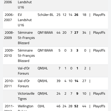
2006
Landshut
U16
2006-
EV
Schüler-BL
25
12
14
26
18
|
Playoffs
2007
Landshut
U16
2008-
Séminaire
QM18AAA
44
20
7
27
34
|
Playoffs
2009
St-François
Blizzard
2009-
Séminaire
QM18AAA
5
0
3
3
0
|
Playoffs
2010
St-François
Blizzard
Val-d'Or
QMJHL
7
1
0
1
2
|
Foreurs
2010-
Val-d'Or
QMJHL
39
4
10
14
27
|
2011
Foreurs
Victoriaville
QMJHL
24
2
7
9
10
|
Playoffs
Tigres
2011-
Wellington
OJHL
46
24
28
52
44
|
Playoffs