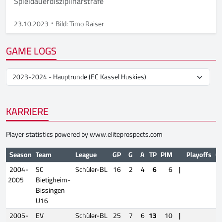
Spieldauerdisziplinarstrafe
23.10.2023
Bild: Timo Raiser
GAME LOGS
KARRIERE
Player statistics powered by
www.eliteprospects.com
Season
Team
League
GP
G
A
TP
PIM
Playoffs
G
2004-
SC
Schüler-BL
16
2
4
6
6
|
2005
Bietigheim-
Bissingen
U16
2005-
EV
Schüler-BL
25
7
6
13
10
|