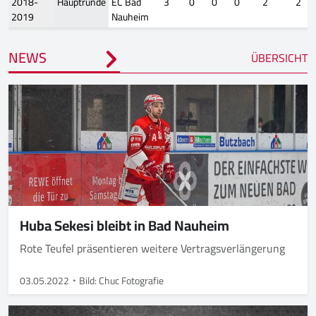
2018-
Hauptrunde
EC Bad
3
0
0
0
2
2
2019
Nauheim
NEWS
ÜBERSICHT
Huba Sekesi bleibt in Bad Nauheim
Rote Teufel präsentieren weitere Vertragsverlängerung
03.05.2022
Bild: Chuc Fotografie