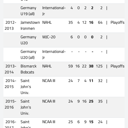
Germany
International-
4
0
2
2
2
|
U19 (all)
Jr
2012-
Jamestown
NAHL
35
4
12
16
64
|
Playoffs
2013
Ironmen
Germany
WJC-20
6
0
0
0
2
|
U20
Germany
International-
-
-
-
-
-
|
U20 (all)
Jr
2013-
Bismarck
NAHL
59
16
22
38
125
|
Playoffs
2014
Bobcats
2014-
Saint
NCAA III
24
7
4
11
32
|
2015
John's
Univ.
2015-
Saint
NCAA III
24
9
16
25
35
|
2016
John's
Univ.
2016-
Saint
NCAA III
25
6
9
15
24
|
2017
John's