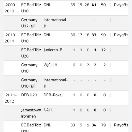
2009-
EC Bad Tölz
DNL
35
15
26
41
50
|
Playoffs
2010
U18
Germany
International-
-
-
-
-
-
|
U17 (all)
Jr
2010-
EC Bad Tölz
DNL
36
17
16
33
90
|
Playoffs
2011
U18
EC Bad Tölz
Junioren-BL
1
1
0
1
12
|
U20
Germany
WJC-18
6
0
2
2
2
|
U18
Germany
International-
-
-
-
-
-
|
U18 (all)
Jr
2011-
DEB U20
DEB-Pokal
1
0
0
0
0
|
2012
Jamestown
NAHL
1
0
0
0
0
|
Ironmen
EC Bad Tölz
DNL
33
15
19
34
79
|
Playoffs
U18