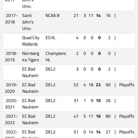
Univ.
2017-
Saint
NCAA III
21
3
11
14
16
|
2018
John's
Univ.
Quad City
ECHL
4
0
0
0
2
|
Mallards
2018-
Nürnberg
Champions
2
0
0
0
0
|
2019
Ice Tigers
HL
EC Bad
DEL2
3
0
0
0
2
|
Nauheim
2019-
EC Bad
DEL2
52
4
18
22
90
|
Playoffs
2020
Nauheim
2020-
EC Bad
DEL2
31
1
9
10
26
|
2021
Nauheim
2021-
EC Bad
DEL2
47
5
11
16
80
|
Playoffs
2022
Nauheim
2022-
EC Bad
DEL2
51
0
14
14
27
|
Playoffs