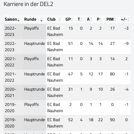
Karriere in der DEL2
Saison
Runde
Club
GP
T
A
P
PIM
+/-
2022-
Playoffs
EC Bad
15
0
2
2
17
-3
2023
Nauheim
2022-
Hauptrunde
EC Bad
51
0
14
14
27
-9
2023
Nauheim
2021-
Playoffs
EC Bad
11
0
3
3
14
2
2022
Nauheim
2021-
Hauptrunde
EC Bad
47
5
12
17
80
-1
2022
Nauheim
2020-
Hauptrunde
EC Bad
31
1
9
10
26
-4
2021
Nauheim
2019-
Playoffs
EC Bad
2
0
1
1
0
-1
2020
Nauheim
2019-
Hauptrunde
EC Bad
52
4
18
22
90
0
2020
Nauheim