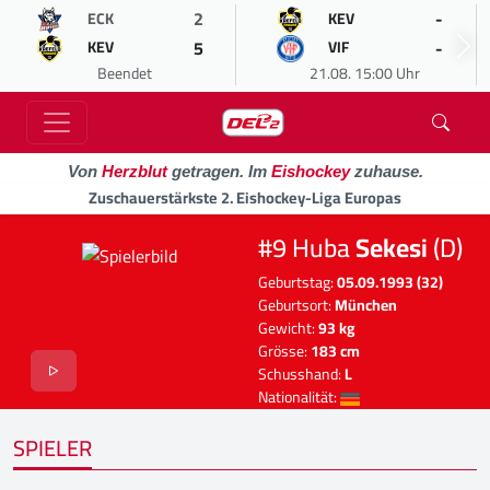
2
-
ECK
KEV
5
-
KEV
VIF
Beendet
21.08. 15:00 Uhr
Von
Herzblut
getragen. Im
Eishockey
zuhause.
Zuschauerstärkste 2. Eishockey-Liga Europas
#9 Huba
Sekesi
(D)
Geburtstag:
05.09.1993 (32)
Geburtsort:
München
Gewicht:
93 kg
Grösse:
183 cm
Schusshand:
L
Nationalität:
SPIELER