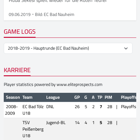
Huba Sekesi spielt wieder für die Roten Teufel
09.06.2019
Bild: EC Bad Nauheim
GAME LOGS
KARRIERE
Player statistics powered by
www.eliteprospects.com
Season
Team
League
GP
G
A
TP
PIM
Playoffs
2008-
EC Bad Tölz
DNL
26
5
2
7
28
|
Playoffs
2009
U18
TSV
Jugend-BL
14
4
1
5
28
|
Peißenberg
U18