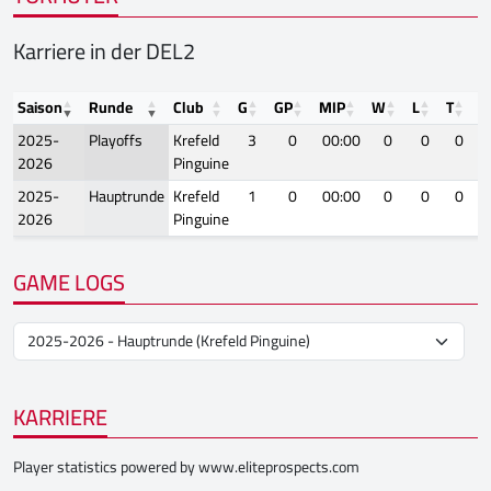
Karriere in der DEL2
Saison
Runde
Club
G
GP
MIP
W
L
T
S
2025-
Playoffs
Krefeld
3
0
00:00
0
0
0
2026
Pinguine
2025-
Hauptrunde
Krefeld
1
0
00:00
0
0
0
2026
Pinguine
GAME LOGS
KARRIERE
Player statistics powered by
www.eliteprospects.com