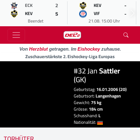
2
-
ECK
KEV
5
-
KEV
VIF
Beendet
21.08. 15:00 Uhr
Von
Herzblut
getragen. Im
Eishockey
zuhause.
Zuschauerstärkste 2. Eishockey-Liga Europas
#32 Jan
Sattler
(GK)
Geburtstag:
16.01.2006 (20)
Geburtsort:
Langenhagen
Gewicht:
75 kg
Grösse:
184 cm
Schusshand:
L
Nationalität:
TORHÜTER