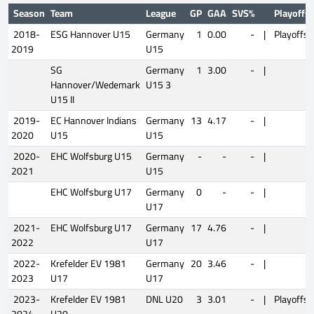
Season
Team
League
GP
GAA
SVS%
Playoffs
2018-
ESG Hannover U15
Germany
1
0.00
-
|
Playoffs
2019
U15
SG
Germany
1
3.00
-
|
Hannover/Wedemark
U15 3
U15 II
2019-
EC Hannover Indians
Germany
13
4.17
-
|
2020
U15
U15
2020-
EHC Wolfsburg U15
Germany
-
-
-
|
2021
U15
EHC Wolfsburg U17
Germany
0
-
-
|
U17
2021-
EHC Wolfsburg U17
Germany
17
4.76
-
|
2022
U17
2022-
Krefelder EV 1981
Germany
20
3.46
-
|
2023
U17
U17
2023-
Krefelder EV 1981
DNL U20
3
3.01
-
|
Playoffs