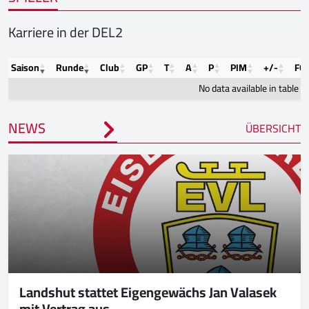
Karriere in der DEL2
Saison
Runde
Club
GP
T
A
P
PIM
+/-
FO
No data available in table
NEWS
ÜBERSICHT
Landshut stattet Eigengewächs Jan Valasek
mit Vertrag aus