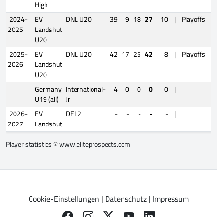
High
2024-
EV
DNL U20
39
9
18
27
10
|
Playoffs
2025
Landshut
U20
2025-
EV
DNL U20
42
17
25
42
8
|
Playoffs
2026
Landshut
U20
Germany
International-
4
0
0
0
0
|
U19 (all)
Jr
2026-
EV
DEL2
-
-
-
-
-
|
2027
Landshut
Player statistics ©
www.eliteprospects.com
Cookie-Einstellungen
|
Datenschutz
|
Impressum