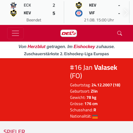
2
-
ECK
KEV
5
-
KEV
VIF
Beendet
21.08. 15:00 Uhr
Von
Herzblut
getragen. Im
Eishockey
zuhause.
Zuschauerstärkste 2. Eishockey-Liga Europas
#16 Jan
Valasek
(FO)
Geburtstag:
24.12.2007 (18)
Geburtsort:
Zlin
Gewicht:
78 kg
Grösse:
176 cm
Schusshand:
R
Nationalität:
SPIELER