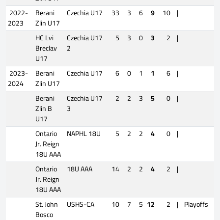
2022-
Berani
Czechia U17
33
3
6
9
10
|
2023
Zlin U17
HC Lvi
Czechia U17
5
3
0
3
2
|
Breclav
2
U17
2023-
Berani
Czechia U17
6
0
1
1
6
|
2024
Zlin U17
Berani
Czechia U17
2
2
3
5
0
|
Zlin B
3
U17
Ontario
NAPHL 18U
5
2
2
4
0
|
Jr. Reign
18U AAA
Ontario
18U AAA
14
2
2
4
2
|
Jr. Reign
18U AAA
St. John
USHS-CA
10
7
5
12
2
|
Playoffs
Bosco