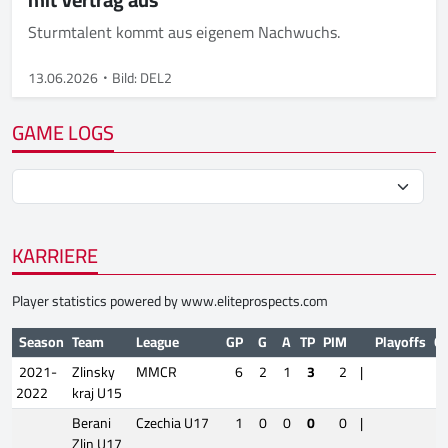
Sturmtalent kommt aus eigenem Nachwuchs.
13.06.2026
Bild: DEL2
GAME LOGS
KARRIERE
Player statistics powered by
www.eliteprospects.com
Season
Team
League
GP
G
A
TP
PIM
Playoffs
G
2021-
Zlinsky
MMCR
6
2
1
3
2
|
2022
kraj U15
Berani
Czechia U17
1
0
0
0
0
|
Zlin U17