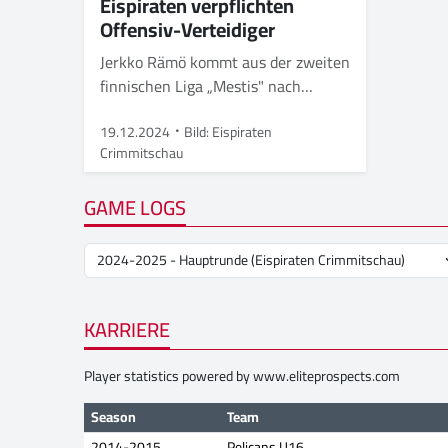
Eispiraten verpflichten
Offensiv-Verteidiger
Jerkko Rämö kommt aus der zweiten
finnischen Liga „Mestis" nach
Crimmitschau
19.12.2024
Bild: Eispiraten
Crimmitschau
GAME LOGS
KARRIERE
Player statistics powered by
www.eliteprospects.com
Season
Team
2014-2015
Pelicans U16