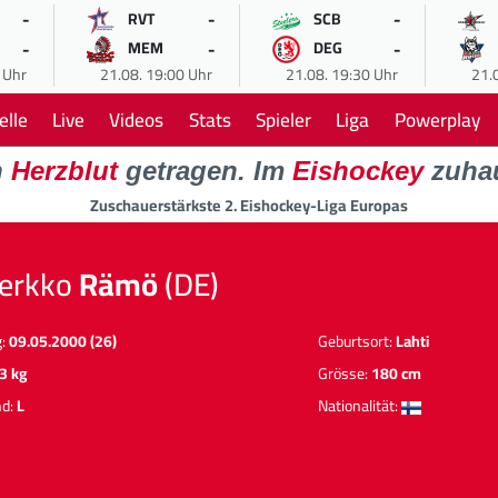
-
-
-
RVT
SCB
-
-
-
MEM
DEG
 Uhr
21.08. 19:00 Uhr
21.08. 19:30 Uhr
21.
elle
Live
Videos
Stats
Spieler
Liga
Powerplay
n
Herzblut
getragen. Im
Eishockey
zuha
Zuschauerstärkste 2. Eishockey-Liga Europas
Jerkko
Rämö
(DE)
g:
09.05.2000 (26)
Geburtsort:
Lahti
3 kg
Grösse:
180 cm
nd:
L
Nationalität: