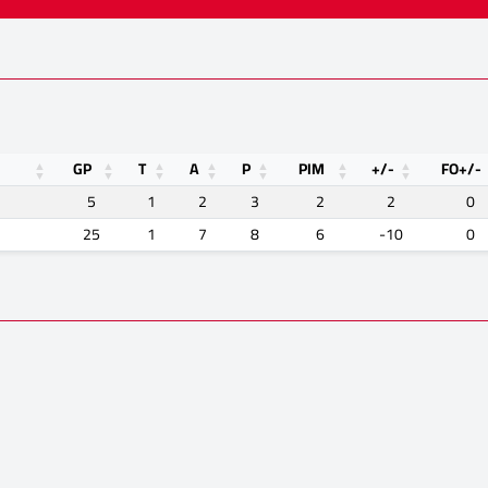
GP
T
A
P
PIM
+/-
FO+/-
5
1
2
3
2
2
0
25
1
7
8
6
-10
0