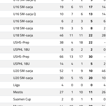
U16 SM-sarja
19
6
11
17
14
U16 SM-sarja Q
10
7
6
13
14
U16 SM-sarja
6
2
3
5
6
U18 SM-sarja
19
3
5
8
2
U18 SM-sarja
46
11
11
22
28
USHS-Prep
38
4
18
22
-
USPHL 18U
5
0
2
2
0
USHS-Prep
66
13
17
30
-
USPHL 18U
14
4
1
5
2
U20 SM-sarja
52
1
9
10
46
U20 SM-sarja
30
5
15
20
10
Liiga
4
0
0
0
4
Mestis
27
1
10
11
26
Suomen Cup
2
0
1
1
0