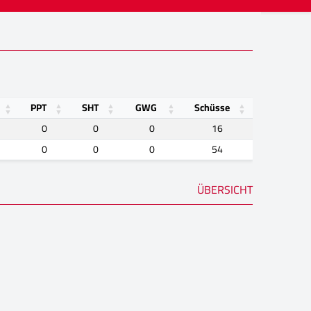
PPT
SHT
GWG
Schüsse
0
0
0
16
0
0
0
54
ÜBERSICHT