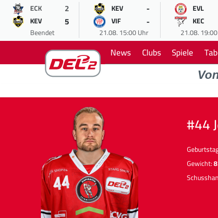
2
-
ECK
KEV
EVL
5
-
KEV
VIF
KEC
Beendet
21.08. 15:00 Uhr
21.08. 19:00
News
Clubs
Spiele
Tab
Vo
#44 
Geburtsta
Gewicht:
8
Schussha