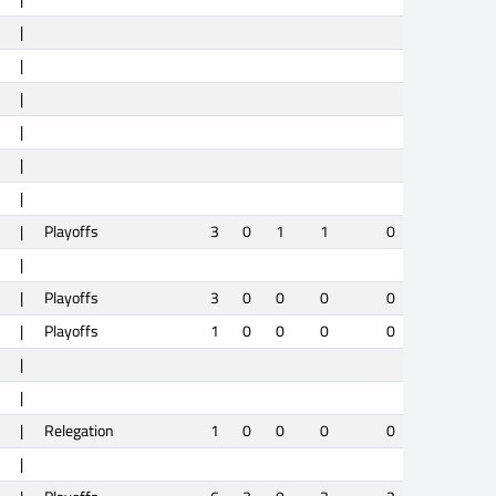
|
|
|
|
|
|
|
Playoffs
3
0
1
1
0
|
|
Playoffs
3
0
0
0
0
|
Playoffs
1
0
0
0
0
|
|
|
Relegation
1
0
0
0
0
|