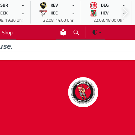
-
-
-
SBR
KEV
DEG
-
-
-
ECK
KEC
HEV
08. 19:30 Uhr
22.08. 14:00 Uhr
22.08. 18:00 Uhr
Shop
use.