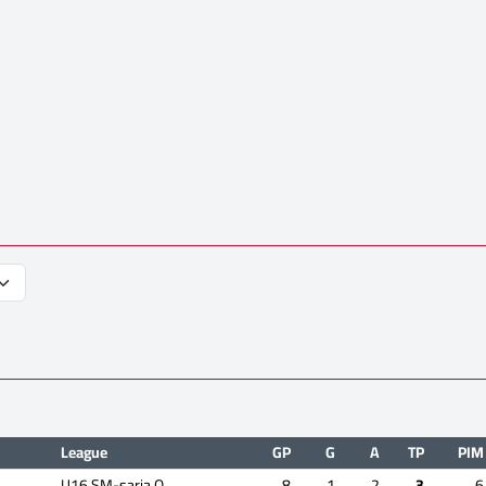
League
GP
G
A
TP
PIM
U16 SM-sarja Q
8
1
2
3
6