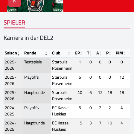
SPIELER
Karriere in der DEL2
Saison
Runde
Club
GP
T
A
P
PIM
+
2025-
Testspiele
Starbulls
1
0
0
0
0
2026
Rosenheim
2025-
Playoffs
Starbulls
6
0
0
0
12
2026
Rosenheim
2025-
Hauptrunde
Starbulls
40
6
12
18
18
2026
Rosenheim
2024-
Playoffs
EC Kassel
5
0
2
2
4
2025
Huskies
2024-
Hauptrunde
EC Kassel
15
3
7
10
4
2025
Huskies