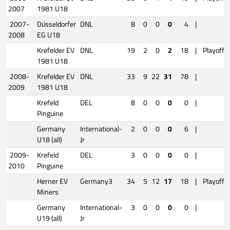
2007
1981 U18
2007-
Düsseldorfer
DNL
8
0
0
0
4
|
2008
EG U18
Krefelder EV
DNL
19
2
0
2
18
|
Playoffs
1981 U18
2008-
Krefelder EV
DNL
33
9
22
31
78
|
2009
1981 U18
Krefeld
DEL
8
0
0
0
0
|
Pinguine
Germany
International-
2
0
0
0
6
|
U18 (all)
Jr
2009-
Krefeld
DEL
3
0
0
0
0
|
2010
Pinguine
Herner EV
Germany3
34
5
12
17
18
|
Playoffs
Miners
Germany
International-
3
0
0
0
0
|
U19 (all)
Jr