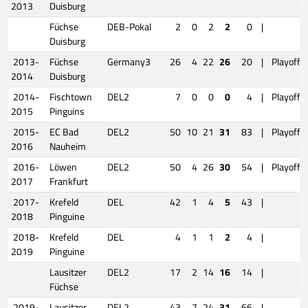
2013
Duisburg
Füchse
DEB-Pokal
2
0
2
2
0
|
Duisburg
2013-
Füchse
Germany3
26
4
22
26
20
|
Playoffs
2014
Duisburg
2014-
Fischtown
DEL2
7
0
0
0
4
|
Playoffs
2015
Pinguins
2015-
EC Bad
DEL2
50
10
21
31
83
|
Playoffs
2016
Nauheim
2016-
Löwen
DEL2
50
4
26
30
54
|
Playoffs
2017
Frankfurt
2017-
Krefeld
DEL
42
1
4
5
43
|
2018
Pinguine
2018-
Krefeld
DEL
4
1
1
2
4
|
2019
Pinguine
Lausitzer
DEL2
17
2
14
16
14
|
Füchse
2019-
Lausitzer
DEL2
43
7
24
31
66
|