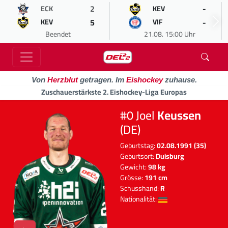
2
-
ECK
KEV
5
-
KEV
VIF
Beendet
21.08. 15:00 Uhr
Von
Herzblut
getragen. Im
Eishockey
zuhause.
Zuschauerstärkste 2. Eishockey-Liga Europas
#0 Joel
Keussen
(DE)
Geburtstag:
02.08.1991 (35)
Geburtsort:
Duisburg
Gewicht:
98 kg
Grösse:
191 cm
Schusshand:
R
Nationalität: