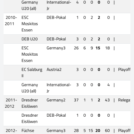
Germany
International-
4
0
0
0
0
|
U20 (all)
Jr
2010-
ESC
DEB-Pokal
1
0
2
2
0
|
2011
Moskitos
Essen
DEB U20
DEB-Pokal
3
0
2
2
0
|
ESC
Germany3
26
6
9
15
18
|
Moskitos
Essen
EC Salzburg
Austria2
3
0
0
0
0
|
Playoffs
II
Germany
International-
3
0
0
0
4
|
U20 (all)
Jr
2011-
Dresdner
Germany2
37
1
1
2
43
|
Relegati
2012
Eislöwen
Dresdner
DEB-Pokal
1
0
0
0
0
|
Eislöwen
2012-
Füchse
Germany3
28
5
15
20
60
|
Playoffs