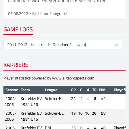
Lanny Gare wird Zweiter und Joel Keussen Dritter
06.06.2022
Bild: Chuc Fotografie
GAME LOGS
KARRIERE
Player statistics powered by
www.eliteprospects.com
Season
Team
League
GP
G
A
TP
PIM
Playoffs
2004-
Krefelder EV
Schüler-BL
24
4
4
8
42
|
2005
1981 U16
2005-
Krefelder EV
Schüler-BL
19
10
16
26
98
|
2006
1981 U16
2006-
Krefelder EV
DNL
33
0
4
4
40
|
Playoffs