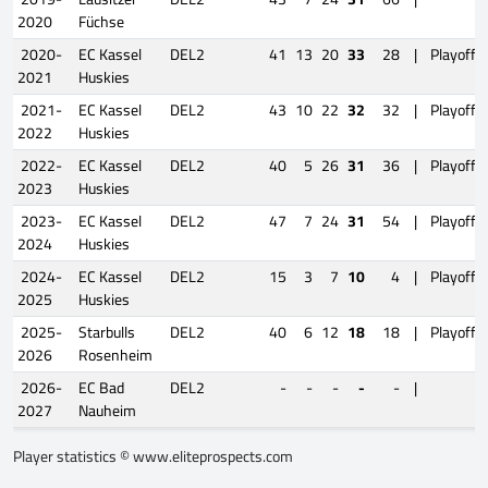
2020
Füchse
2020-
EC Kassel
DEL2
41
13
20
33
28
|
Playoffs
2021
Huskies
2021-
EC Kassel
DEL2
43
10
22
32
32
|
Playoffs
2022
Huskies
2022-
EC Kassel
DEL2
40
5
26
31
36
|
Playoffs
2023
Huskies
2023-
EC Kassel
DEL2
47
7
24
31
54
|
Playoffs
2024
Huskies
2024-
EC Kassel
DEL2
15
3
7
10
4
|
Playoffs
2025
Huskies
2025-
Starbulls
DEL2
40
6
12
18
18
|
Playoffs
2026
Rosenheim
2026-
EC Bad
DEL2
-
-
-
-
-
|
2027
Nauheim
Player statistics ©
www.eliteprospects.com