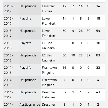
2018-
Hauptrunde
Lausitzer
17
2
14
16
14
2019
Füchse
2016-
Playoffs
Löwen
14
1
8
9
18
2017
Frankfurt
2016-
Hauptrunde
Löwen
50
4
26
30
54
2017
Frankfurt
2015-
Playoffs
EC Bad
5
0
0
0
10
2016
Nauheim
2015-
Hauptrunde
EC Bad
50
10
22
32
83
2016
Nauheim
2014-
Playoffs
Fischtown
16
0
0
0
33
2015
Pinguins
2014-
Hauptrunde
Fischtown
7
0
0
0
4
2015
Pinguins
2011-
Hauptrunde
Dresdner
37
1
1
2
43
2012
Eislöwen
2011-
Abstiegsrunde
Dresdner
8
1
0
1
2