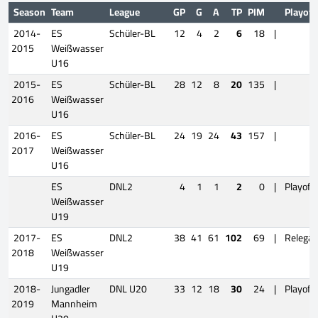
Season
Team
League
GP
G
A
TP
PIM
Playoff
2014-
ES
Schüler-BL
12
4
2
6
18
|
2015
Weißwasser
U16
2015-
ES
Schüler-BL
28
12
8
20
135
|
2016
Weißwasser
U16
2016-
ES
Schüler-BL
24
19
24
43
157
|
2017
Weißwasser
U16
ES
DNL2
4
1
1
2
0
|
Playoff
Weißwasser
U19
2017-
ES
DNL2
38
41
61
102
69
|
Relegat
2018
Weißwasser
U19
2018-
Jungadler
DNL U20
33
12
18
30
24
|
Playoff
2019
Mannheim