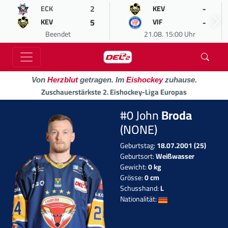
2
-
ECK
KEV
5
-
KEV
VIF
Beendet
21.08. 15:00 Uhr
Von
Herzblut
getragen. Im
Eishockey
zuhause.
Zuschauerstärkste 2. Eishockey-Liga Europas
#0 John
Broda
(NONE)
Geburtstag:
18.07.2001 (25)
Geburtsort:
Weißwasser
Gewicht:
0 kg
Grösse:
0 cm
Schusshand:
L
Nationalität: