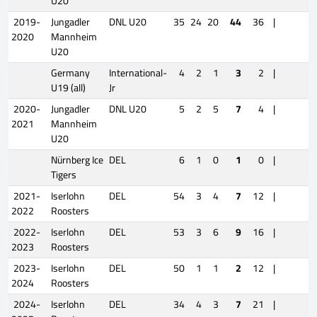
U20
2019-
Jungadler
DNL U20
35
24
20
44
36
|
2020
Mannheim
U20
Germany
International-
4
2
1
3
2
|
U19 (all)
Jr
2020-
Jungadler
DNL U20
5
2
5
7
4
|
2021
Mannheim
U20
Nürnberg Ice
DEL
6
1
0
1
0
|
Tigers
2021-
Iserlohn
DEL
54
3
4
7
12
|
2022
Roosters
2022-
Iserlohn
DEL
53
3
6
9
16
|
2023
Roosters
2023-
Iserlohn
DEL
50
1
1
2
12
|
2024
Roosters
2024-
Iserlohn
DEL
34
4
3
7
21
|