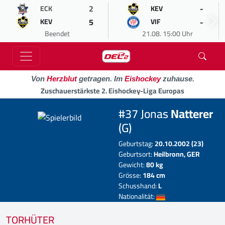
2
-
ECK
KEV
5
-
KEV
VIF
Beendet
21.08. 15:00 Uhr
Von
Herzblut
getragen. Im
Eishockey
zuhause.
Zuschauerstärkste 2. Eishockey-Liga Europas
#37 Jonas
Natterer
(G)
Geburtstag:
20.10.2002 (23)
Geburtsort:
Heilbronn, GER
Gewicht:
80 kg
Grösse:
184 cm
Schusshand:
L
Nationalität:
TORHÜTER