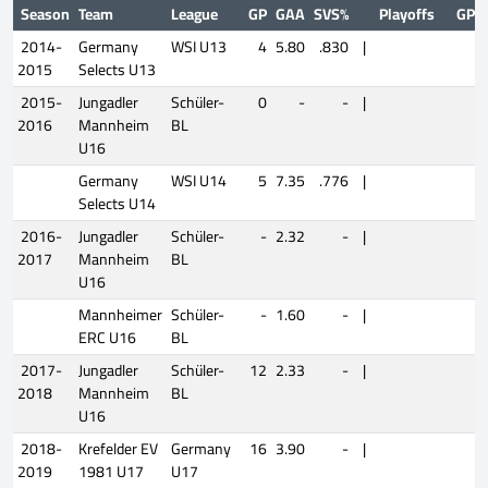
Season
Team
League
GP
GAA
SVS%
Playoffs
GP
2014-
Germany
WSI U13
4
5.80
.830
|
2015
Selects U13
2015-
Jungadler
Schüler-
0
-
-
|
2016
Mannheim
BL
U16
Germany
WSI U14
5
7.35
.776
|
Selects U14
2016-
Jungadler
Schüler-
-
2.32
-
|
2017
Mannheim
BL
U16
Mannheimer
Schüler-
-
1.60
-
|
ERC U16
BL
2017-
Jungadler
Schüler-
12
2.33
-
|
2018
Mannheim
BL
U16
2018-
Krefelder EV
Germany
16
3.90
-
|
2019
1981 U17
U17