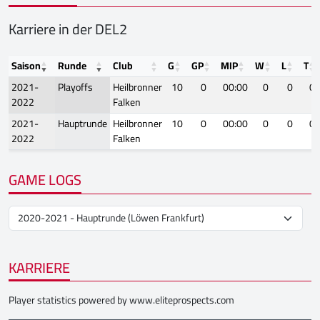
Karriere in der DEL2
Saison
Runde
Club
G
GP
MIP
W
L
T
2021-
Playoffs
Heilbronner
10
0
00:00
0
0
0
2022
Falken
2021-
Hauptrunde
Heilbronner
10
0
00:00
0
0
0
2022
Falken
GAME LOGS
KARRIERE
Player statistics powered by
www.eliteprospects.com