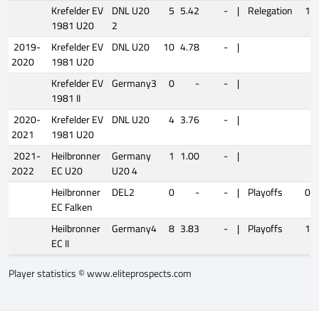
Krefelder EV
DNL U20
5
5.42
-
|
Relegation
1
1981 U20
2
2019-
Krefelder EV
DNL U20
10
4.78
-
|
2020
1981 U20
Krefelder EV
Germany3
0
-
-
|
1981 II
2020-
Krefelder EV
DNL U20
4
3.76
-
|
2021
1981 U20
2021-
Heilbronner
Germany
1
1.00
-
|
2022
EC U20
U20 4
Heilbronner
DEL2
0
-
-
|
Playoffs
0
EC Falken
Heilbronner
Germany4
8
3.83
-
|
Playoffs
1
EC II
Player statistics ©
www.eliteprospects.com