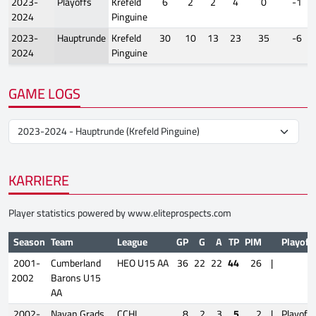
2023-
Playoffs
Krefeld
6
2
2
4
0
-1
2024
Pinguine
2023-
Hauptrunde
Krefeld
30
10
13
23
35
-6
2024
Pinguine
GAME LOGS
KARRIERE
Player statistics powered by
www.eliteprospects.com
Season
Team
League
GP
G
A
TP
PIM
Playoff
2001-
Cumberland
HEO U15 AA
36
22
22
44
26
|
2002
Barons U15
AA
2002-
Navan Grads
CCHL
8
2
3
5
2
|
Playoffs