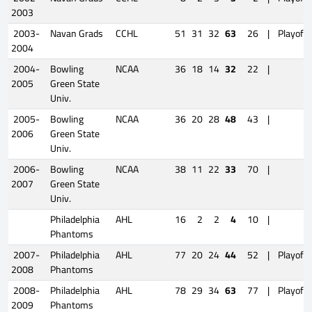
2003
2003-
Navan Grads
CCHL
51
31
32
63
26
|
Playoffs
2004
2004-
Bowling
NCAA
36
18
14
32
22
|
2005
Green State
Univ.
2005-
Bowling
NCAA
36
20
28
48
43
|
2006
Green State
Univ.
2006-
Bowling
NCAA
38
11
22
33
70
|
2007
Green State
Univ.
Philadelphia
AHL
16
2
2
4
10
|
Phantoms
2007-
Philadelphia
AHL
77
20
24
44
52
|
Playoffs
2008
Phantoms
2008-
Philadelphia
AHL
78
29
34
63
77
|
Playoffs
2009
Phantoms