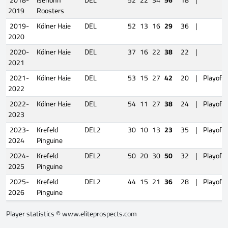
2018-
Iserlohn
DEL
52
22
34
56
18
|
2019
Roosters
2019-
Kölner Haie
DEL
52
13
16
29
36
|
2020
2020-
Kölner Haie
DEL
37
16
22
38
22
|
2021
2021-
Kölner Haie
DEL
53
15
27
42
20
|
Playoffs
2022
2022-
Kölner Haie
DEL
54
11
27
38
24
|
Playoffs
2023
2023-
Krefeld
DEL2
30
10
13
23
35
|
Playoffs
2024
Pinguine
2024-
Krefeld
DEL2
50
20
30
50
32
|
Playoffs
2025
Pinguine
2025-
Krefeld
DEL2
44
15
21
36
28
|
Playoffs
2026
Pinguine
Player statistics ©
www.eliteprospects.com