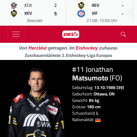
2
-
ECK
KEV
5
-
KEV
VIF
Beendet
21.08. 15:00 Uhr
Von
Herzblut
getragen. Im
Eishockey
zuhause.
Zuschauerstärkste 2. Eishockey-Liga Europas
#11 Jonathan
Matsumoto
(FO)
Geburtstag:
13.10.1986 (39)
Geburtsort:
Ottawa, ON
Gewicht:
84 kg
Grösse:
180 cm
Schusshand:
L
Nationalität: