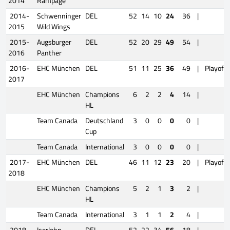
2014
Rampage
2014-
Schwenninger
DEL
52
14
10
24
36
|
2015
Wild Wings
2015-
Augsburger
DEL
52
20
29
49
54
|
2016
Panther
2016-
EHC München
DEL
51
11
25
36
49
|
Playoffs
2017
EHC München
Champions
6
2
2
4
14
|
HL
Team Canada
Deutschland
3
0
0
0
0
|
Cup
Team Canada
International
3
0
0
0
0
|
2017-
EHC München
DEL
46
11
12
23
20
|
Playoffs
2018
EHC München
Champions
5
2
1
3
2
|
HL
Team Canada
International
3
1
1
2
4
|