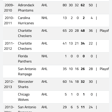
2009-
Adirondack
AHL
80
30
32
62
50
|
2010
Phantoms
2010-
Carolina
NHL
13
2
0
2
4
|
2011
Hurricanes
Charlotte
AHL
65
20
28
48
36
|
Playoffs
Checkers
2011-
Charlotte
AHL
41
13
21
34
22
|
2012
Checkers
Florida
NHL
1
0
0
0
0
|
Panthers
San Antonio
AHL
35
10
16
26
28
|
Playoffs
Rampage
2012-
Worcester
AHL
60
14
18
32
30
|
2013
Sharks
Chicago
AHL
5
1
0
1
0
|
Wolves
2013-
San Antonio
AHL
29
6
5
11
24
|