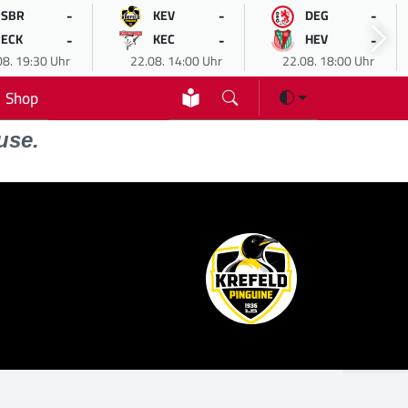
-
-
-
SBR
KEV
DEG
-
-
-
ECK
KEC
HEV
08. 19:30 Uhr
22.08. 14:00 Uhr
22.08. 18:00 Uhr
Shop
use.