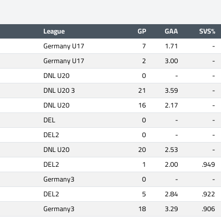
League
GP
GAA
SVS%
Germany U17
7
1.71
-
Germany U17
2
3.00
-
DNL U20
0
-
-
DNL U20 3
21
3.59
-
DNL U20
16
2.17
-
DEL
0
-
-
DEL2
0
-
-
DNL U20
20
2.53
-
DEL2
1
2.00
.949
Germany3
0
-
-
DEL2
5
2.84
.922
Germany3
18
3.29
.906