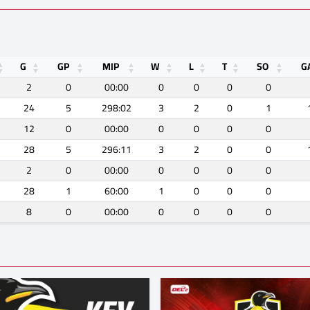
G
GP
MIP
W
L
T
SO
G
2
0
00:00
0
0
0
0
24
5
298:02
3
2
0
1
12
0
00:00
0
0
0
0
28
5
296:11
3
2
0
0
2
0
00:00
0
0
0
0
28
1
60:00
1
0
0
0
8
0
00:00
0
0
0
0