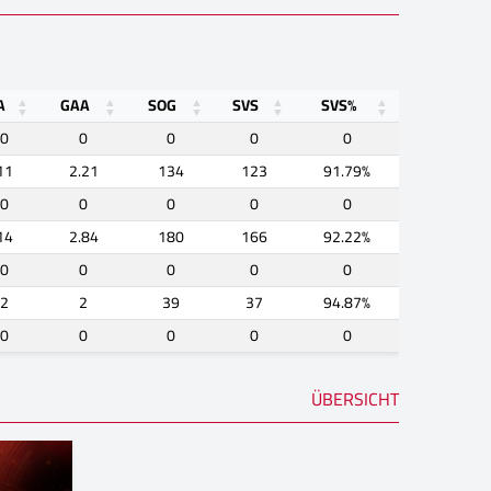
A
GAA
SOG
SVS
SVS%
0
0
0
0
0
11
2.21
134
123
91.79%
0
0
0
0
0
14
2.84
180
166
92.22%
0
0
0
0
0
2
2
39
37
94.87%
0
0
0
0
0
ÜBERSICHT