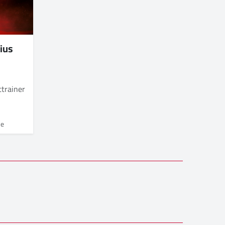
ius
ttrainer
ne