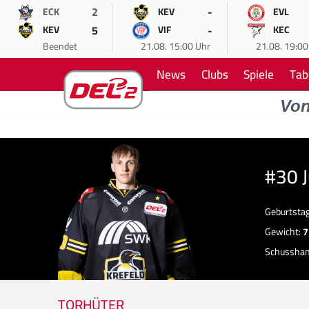
2
-
ECK
KEV
EVL
5
-
KEV
VIF
KEC
Beendet
21.08. 15:00 Uhr
21.08. 19:00
News
Clubs
Spiele
Tab
Vo
#30 J
Geburtsta
Gewicht:
7
Schussha
TORHÜTER