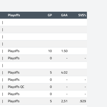
Playoffs
GP
GAA
SVS%
|
|
|
|
|
Playoffs
10
1.50
|
Playoffs
0
-
-
|
|
Playoffs
5
4.02
|
Playoffs
0
-
-
|
Playoffs QC
0
-
-
|
Playoffs
0
-
-
|
Playoffs
5
2,51
.929