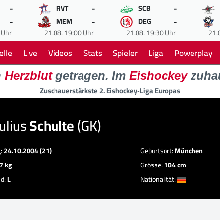
-
-
-
RVT
SCB
-
-
-
MEM
DEG
 Uhr
21.08. 19:00 Uhr
21.08. 19:30 Uhr
21.
elle
Live
Videos
Stats
Spieler
Liga
Powerplay
n
Herzblut
getragen. Im
Eishockey
zuha
Zuschauerstärkste 2. Eishockey-Liga Europas
ulius
Schulte
(GK)
g:
24.10.2004 (21)
Geburtsort:
München
7 kg
Grösse:
184 cm
nd:
L
Nationalität: