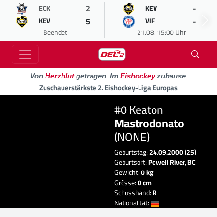
2
-
ECK
KEV
5
-
KEV
VIF
Beendet
21.08. 15:00 Uhr
Von
Herzblut
getragen. Im
Eishockey
zuhause.
Zuschauerstärkste 2. Eishockey-Liga Europas
#0 Keaton
Mastrodonato
(NONE)
Geburtstag:
24.09.2000 (25)
Geburtsort:
Powell River, BC
Gewicht:
0 kg
Grösse:
0 cm
Schusshand:
R
Nationalität: