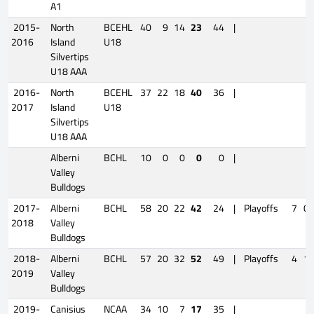
A1
2015-
North
BCEHL
40
9
14
23
44
|
2016
Island
U18
Silvertips
U18 AAA
2016-
North
BCEHL
37
22
18
40
36
|
2017
Island
U18
Silvertips
U18 AAA
Alberni
BCHL
10
0
0
0
0
|
Valley
Bulldogs
2017-
Alberni
BCHL
58
20
22
42
24
|
Playoffs
7
0
2018
Valley
Bulldogs
2018-
Alberni
BCHL
57
20
32
52
49
|
Playoffs
4
1
2019
Valley
Bulldogs
2019-
Canisius
NCAA
34
10
7
17
35
|