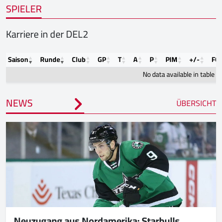
SPIELER
Karriere in der DEL2
Saison
Runde
Club
GP
T
A
P
PIM
+/-
FO
No data available in table
NEWS
ÜBERSICHT
Neuzugang aus Nordamerika: Starbulls