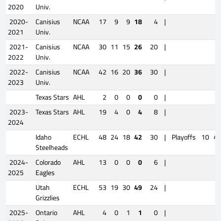
2020
Univ.
2020-
Canisius
NCAA
17
9
9
18
4
|
2021
Univ.
2021-
Canisius
NCAA
30
11
15
26
20
|
2022
Univ.
2022-
Canisius
NCAA
42
16
20
36
30
|
2023
Univ.
Texas Stars
AHL
2
0
0
0
0
|
2023-
Texas Stars
AHL
19
4
0
4
8
|
2024
Idaho
ECHL
48
24
18
42
30
|
Playoffs
10
4
Steelheads
2024-
Colorado
AHL
13
0
0
0
6
|
2025
Eagles
Utah
ECHL
53
19
30
49
24
|
Grizzlies
2025-
Ontario
AHL
4
0
1
1
0
|