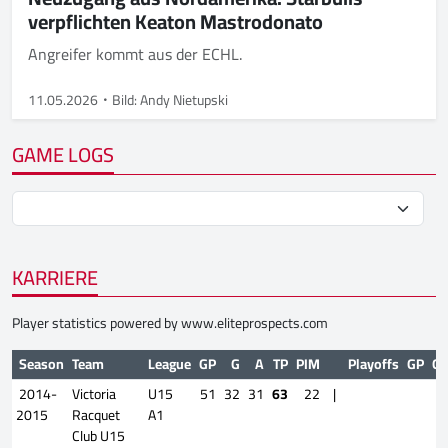
verpflichten Keaton Mastrodonato
Angreifer kommt aus der ECHL.
11.05.2026
Bild: Andy Nietupski
GAME LOGS
KARRIERE
Player statistics powered by
www.eliteprospects.com
Season
Team
League
GP
G
A
TP
PIM
Playoffs
GP
G
2014-
Victoria
U15
51
32
31
63
22
|
2015
Racquet
A1
Club U15