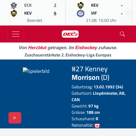
2
-
ECK
KEV
5
-
KEV
VIF
Beendet
21.08. 15:00 Uhr
Von
Herzblut
getragen. Im
Eishockey
zuhause.
Zuschauerstärkste 2. Eishockey-Liga Europas
#27 Kenney
Morrison
(D)
Geburtstag:
13.02.1992 (34)
Geburtsort:
Lloydminster, AB,
CAN
Gewicht:
97 kg
Grösse:
188 cm
Schusshand:
R
Nationalität: