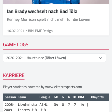
Ian Brady wechselt nach Bad Tölz
Kenney Morrison spielt nicht mehr für die Löwen
16.07.2021
Bild: PMF Design
GAME LOGS
KARRIERE
Player statistics powered by
www.eliteprospects.com
Season
Team
League
GP
G
A
TP
PIM
Playoffs
G
2008-
Lloydminster
AEHL
34
0
7
7
14
|
2009
Lancers U18
U18