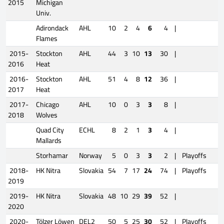
2015
Michigan
Univ.
Adirondack
AHL
10
2
4
6
4
|
Flames
2015-
Stockton
AHL
44
3
10
13
30
|
2016
Heat
2016-
Stockton
AHL
51
4
8
12
36
|
2017
Heat
2017-
Chicago
AHL
10
0
3
3
8
|
2018
Wolves
Quad City
ECHL
8
2
1
3
4
|
Mallards
Storhamar
Norway
5
0
3
3
2
|
Playoffs
1
2018-
HK Nitra
Slovakia
54
7
17
24
74
|
Playoffs
2019
2019-
HK Nitra
Slovakia
48
10
29
39
52
|
2020
2020-
Tölzer Löwen
DEL2
50
5
25
30
52
|
Playoffs