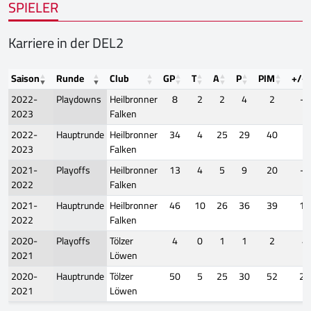
SPIELER
Karriere in der DEL2
Saison
Runde
Club
GP
T
A
P
PIM
+/-
2022-
Playdowns
Heilbronner
8
2
2
4
2
-4
2023
Falken
2022-
Hauptrunde
Heilbronner
34
4
25
29
40
1
2023
Falken
2021-
Playoffs
Heilbronner
13
4
5
9
20
-1
2022
Falken
2021-
Hauptrunde
Heilbronner
46
10
26
36
39
13
2022
Falken
2020-
Playoffs
Tölzer
4
0
1
1
2
4
2021
Löwen
2020-
Hauptrunde
Tölzer
50
5
25
30
52
22
2021
Löwen