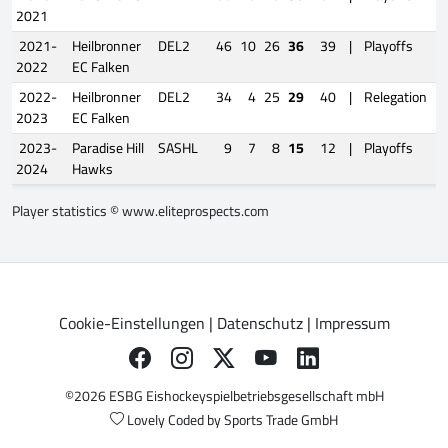
2021
2021-
Heilbronner
DEL2
46
10
26
36
39
|
Playoffs
1
2022
EC Falken
2022-
Heilbronner
DEL2
34
4
25
29
40
|
Relegation
2023
EC Falken
2023-
Paradise Hill
SASHL
9
7
8
15
12
|
Playoffs
1
2024
Hawks
Player statistics ©
www.eliteprospects.com
Cookie-Einstellungen
|
Datenschutz
|
Impressum
©2026 ESBG Eishockeyspielbetriebsgesellschaft mbH
Lovely Coded by
Sports Trade GmbH