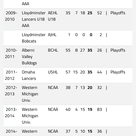
AAA
2009-
Lloydminster
AEHL
35
7
18
25
52
|
Playoffs
1
2010
Lancers U18
U18
AAA
Lloydminster
AJHL
1
0
0
0
2
|
Bobcats
2010-
Alberni
BCHL
55
8
27
35
26
|
Playoffs
2011
Valley
Bulldogs
2011-
Omaha
USHL
57
15
20
35
44
|
Playoffs
2012
Lancers
2012-
Western
NCAA
38
7
13
20
32
|
2013
Michigan
Univ.
2013-
Western
NCAA
40
4
15
19
83
|
2014
Michigan
Univ.
2014-
Western
NCAA
37
5
10
15
36
|