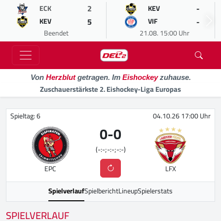
2
-
ECK
KEV
5
-
KEV
VIF
Beendet
21.08. 15:00 Uhr
Von
Herzblut
getragen. Im
Eishockey
zuhause.
Zuschauerstärkste 2. Eishockey-Liga Europas
Spieltag: 6
04.10.26 17:00 Uhr
0
-
0
(-:-;-:-;-:-)
EPC
LFX
Spielverlauf
Spielbericht
Lineup
Spielerstats
SPIELVERLAUF