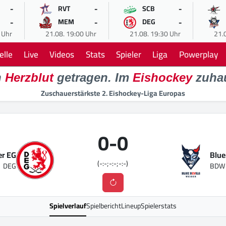
-
-
-
RVT
SCB
-
-
-
MEM
DEG
 Uhr
21.08. 19:00 Uhr
21.08. 19:30 Uhr
21.
elle
Live
Videos
Stats
Spieler
Liga
Powerplay
n
Herzblut
getragen. Im
Eishockey
zuha
Zuschauerstärkste 2. Eishockey-Liga Europas
0
-
0
er EG
Blue
(-:-;-:-;-:-)
DEG
BDW
Spielverlauf
Spielbericht
Lineup
Spielerstats