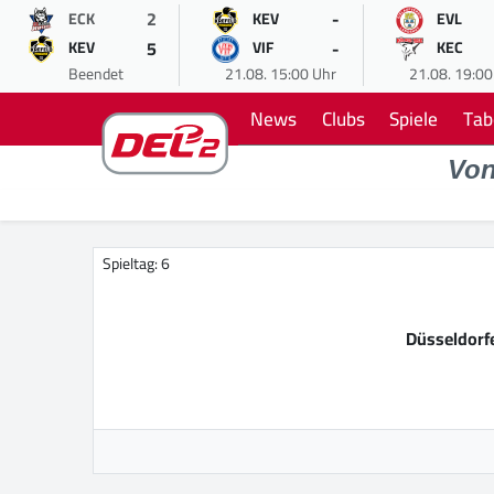
2
-
ECK
KEV
EVL
5
-
KEV
VIF
KEC
Beendet
21.08. 15:00 Uhr
21.08. 19:00
News
Clubs
Spiele
Tab
Vo
Spieltag: 6
Düsseldorf