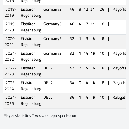
2018
Regensburg
2018-
Eisbären
Germany3
46
9
12
21
26
|
Playoffs
2019
Regensburg
2019-
Eisbären
Germany3
46
4
7
11
18
|
2020
Regensburg
2020-
Eisbären
Germany3
32
1
3
4
8
|
2021
Regensburg
2021-
Eisbären
Germany3
32
1
14
15
10
|
Playoffs
2022
Regensburg
2022-
Eisbären
DEL2
42
2
4
6
18
|
Playoffs
2023
Regensburg
2023-
Eisbären
DEL2
34
0
4
4
8
|
Playoffs
2024
Regensburg
2024-
Eisbären
DEL2
36
1
4
5
10
|
Relegatio
2025
Regensburg
Player statistics ©
www.eliteprospects.com