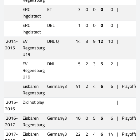
Regensburg
ERC
ET
3
0
0
0
0
|
Ingolstadt
ERC
DEL
1
0
0
0
0
|
Ingolstadt
2014-
EV
DNL Q
14
3
9
12
10
|
2015
Regensburg
U19
EV
DNL
5
2
3
5
2
|
Regensburg
U19
Eisbären
Germany3
41
2
4
6
6
|
Playoffs
Regensburg
2015-
Did not play
|
2016
2016-
Eisbären
Germany3
10
0
5
5
6
|
Playoffs
2017
Regensburg
2017-
Eisbären
Germany3
22
2
4
6
14
|
Playoffs