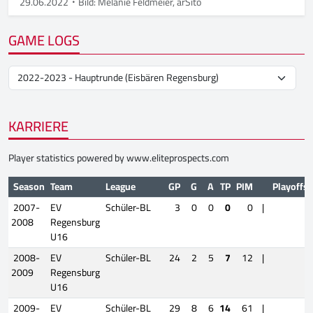
29.06.2022
Bild: Melanie Feldmeier, arSito
GAME LOGS
KARRIERE
Player statistics powered by
www.eliteprospects.com
Season
Team
League
GP
G
A
TP
PIM
Playoffs
2007-
EV
Schüler-BL
3
0
0
0
0
|
2008
Regensburg
U16
2008-
EV
Schüler-BL
24
2
5
7
12
|
2009
Regensburg
U16
2009-
EV
Schüler-BL
29
8
6
14
61
|