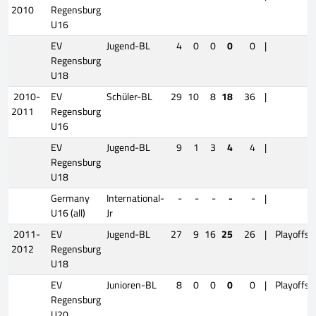
2010
Regensburg
U16
EV
Jugend-BL
4
0
0
0
0
|
Regensburg
U18
2010-
EV
Schüler-BL
29
10
8
18
36
|
2011
Regensburg
U16
EV
Jugend-BL
9
1
3
4
4
|
Regensburg
U18
Germany
International-
-
-
-
-
-
|
U16 (all)
Jr
2011-
EV
Jugend-BL
27
9
16
25
26
|
Playoffs
2012
Regensburg
U18
EV
Junioren-BL
8
0
0
0
0
|
Playoffs
Regensburg
U20