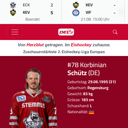
2
-
ECK
KEV
5
-
KEV
VIF
Beendet
21.08. 15:00 Uhr
Von
Herzblut
getragen. Im
Eishockey
zuhause.
Zuschauerstärkste 2. Eishockey-Liga Europas
#78 Korbinian
Schütz
(DE)
Geburtstag:
29.06.1995 (31)
Geburtsort:
Regensburg
Gewicht:
83 kg
Grösse:
183 cm
Schusshand:
L
Nationalität: