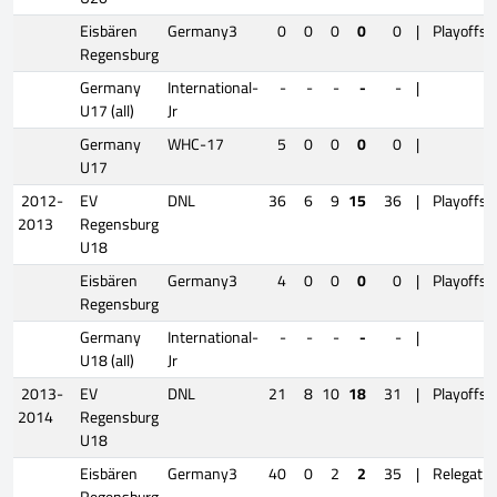
Eisbären
Germany3
0
0
0
0
0
|
Playoffs
Regensburg
Germany
International-
-
-
-
-
-
|
U17 (all)
Jr
Germany
WHC-17
5
0
0
0
0
|
U17
2012-
EV
DNL
36
6
9
15
36
|
Playoffs
2013
Regensburg
U18
Eisbären
Germany3
4
0
0
0
0
|
Playoffs
Regensburg
Germany
International-
-
-
-
-
-
|
U18 (all)
Jr
2013-
EV
DNL
21
8
10
18
31
|
Playoffs
2014
Regensburg
U18
Eisbären
Germany3
40
0
2
2
35
|
Relegatio