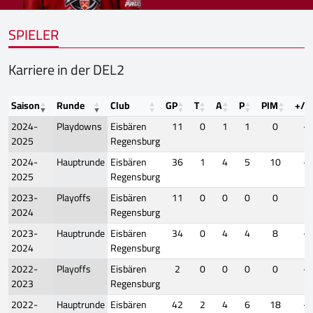
SPIELER
Karriere in der DEL2
Saison
Runde
Club
GP
T
A
P
PIM
+/-
2024-
Playdowns
Eisbären
11
0
1
1
0
-1
2025
Regensburg
2024-
Hauptrunde
Eisbären
36
1
4
5
10
-9
2025
Regensburg
2023-
Playoffs
Eisbären
11
0
0
0
0
0
2024
Regensburg
2023-
Hauptrunde
Eisbären
34
0
4
4
8
-4
2024
Regensburg
2022-
Playoffs
Eisbären
2
0
0
0
0
-2
2023
Regensburg
2022-
Hauptrunde
Eisbären
42
2
4
6
18
-4