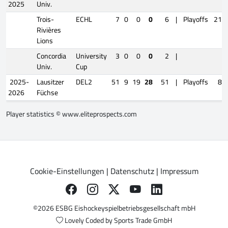
2025
Univ.
Trois-
ECHL
7
0
0
0
6
|
Playoffs
21
Rivières
Lions
Concordia
University
3
0
0
0
2
|
Univ.
Cup
2025-
Lausitzer
DEL2
51
9
19
28
51
|
Playoffs
8
2026
Füchse
Player statistics ©
www.eliteprospects.com
Cookie-Einstellungen
|
Datenschutz
|
Impressum
©2026 ESBG Eishockeyspielbetriebsgesellschaft mbH
Lovely Coded by
Sports Trade GmbH