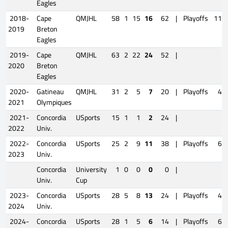
Eagles
2018-
Cape
QMJHL
58
1
15
16
62
|
Playoffs
11
2019
Breton
Eagles
2019-
Cape
QMJHL
63
2
22
24
52
|
2020
Breton
Eagles
2020-
Gatineau
QMJHL
31
2
5
7
20
|
Playoffs
4
2021
Olympiques
2021-
Concordia
USports
15
1
1
2
24
|
2022
Univ.
2022-
Concordia
USports
25
2
9
11
38
|
Playoffs
6
2023
Univ.
Concordia
University
1
0
0
0
0
|
Univ.
Cup
2023-
Concordia
USports
28
5
8
13
24
|
Playoffs
4
2024
Univ.
2024-
Concordia
USports
28
1
5
6
14
|
Playoffs
6