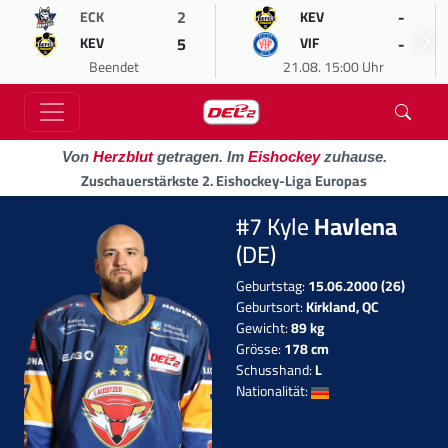
2
-
ECK
KEV
5
-
KEV
VIF
Beendet
21.08. 15:00 Uhr
Von
Herzblut
getragen. Im
Eishockey
zuhause.
Zuschauerstärkste 2. Eishockey-Liga Europas
#7 Kyle
Havlena
(DE)
Geburtstag:
15.06.2000 (26)
Geburtsort:
Kirkland, QC
Gewicht:
89 kg
Grösse:
178 cm
Schusshand:
L
Nationalität: