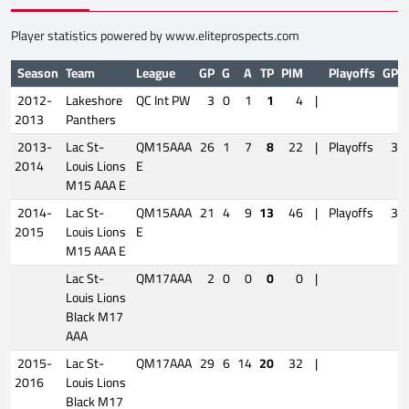
Player statistics powered by
www.eliteprospects.com
Season
Team
League
GP
G
A
TP
PIM
Playoffs
GP
2012-
Lakeshore
QC Int PW
3
0
1
1
4
|
2013
Panthers
2013-
Lac St-
QM15AAA
26
1
7
8
22
|
Playoffs
3
2014
Louis Lions
E
M15 AAA E
2014-
Lac St-
QM15AAA
21
4
9
13
46
|
Playoffs
3
2015
Louis Lions
E
M15 AAA E
Lac St-
QM17AAA
2
0
0
0
0
|
Louis Lions
Black M17
AAA
2015-
Lac St-
QM17AAA
29
6
14
20
32
|
2016
Louis Lions
Black M17