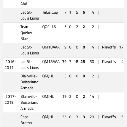
AAA
Lac St-
Telus Cup
7
1
5
6
4
|
Louis Lions
Team
QGC-16
5
0
2
2
2
|
Québec
Blue
Lac St-
QM18AAA
9
0
0
0
4
|
Playoffs
17
Louis Lions
2016-
Lac St-
QM18AAA
39
7
18
25
50
|
Playoffs
4
2017
Louis Lions
Blainville-
QMJHL
3
0
0
0
2
|
Boisbriand
Armada
2017-
Blainville-
QMJHL
19
2
0
2
14
|
2018
Boisbriand
Armada
Cape
QMJHL
25
0
3
3
23
|
Playoffs
5
Breton