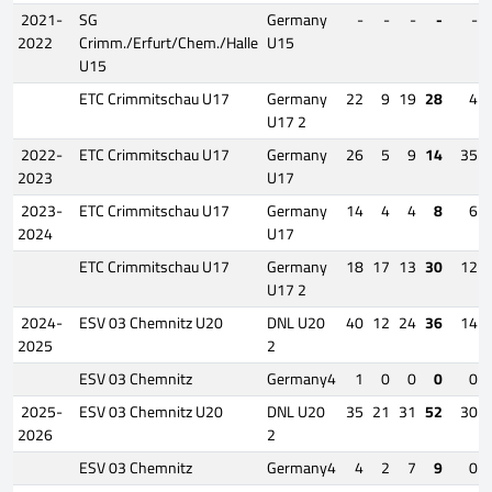
2021-
SG
Germany
-
-
-
-
-
2022
Crimm./Erfurt/Chem./Halle
U15
U15
ETC Crimmitschau U17
Germany
22
9
19
28
4
U17 2
2022-
ETC Crimmitschau U17
Germany
26
5
9
14
35
2023
U17
2023-
ETC Crimmitschau U17
Germany
14
4
4
8
6
2024
U17
ETC Crimmitschau U17
Germany
18
17
13
30
12
U17 2
2024-
ESV 03 Chemnitz U20
DNL U20
40
12
24
36
14
2025
2
ESV 03 Chemnitz
Germany4
1
0
0
0
0
2025-
ESV 03 Chemnitz U20
DNL U20
35
21
31
52
30
2026
2
ESV 03 Chemnitz
Germany4
4
2
7
9
0