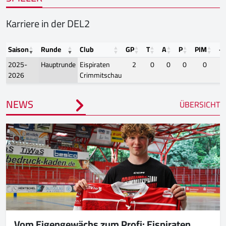
Karriere in der DEL2
Saison
Runde
Club
GP
T
A
P
PIM
+/
2025-
Hauptrunde
Eispiraten
2
0
0
0
0
2026
Crimmitschau
NEWS
ÜBERSICHT
Vom Eigengewächs zum Profi: Eispiraten