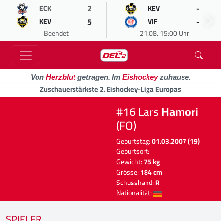
2
-
ECK
KEV
5
-
KEV
VIF
Beendet
21.08. 15:00 Uhr
Von
Herzblut
getragen. Im
Eishockey
zuhause.
Zuschauerstärkste 2. Eishockey-Liga Europas
#16 Lars
Hamori
(FO)
Geburtstag:
01.03.2007 (19)
Geburtsort:
Gewicht:
75 kg
Grösse:
184 cm
Schusshand:
R
Nationalität:
SPIELER