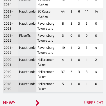
2024
Huskies
2023-
Hauptrunde
EC Kassel
44
8
6
14
14
2024
Huskies
2022-
Hauptrunde
Ravensburg
8
3
3
6
0
2023
Towerstars
2021-
Playoffs
Ravensburg
3
0
0
0
0
2022
Towerstars
2021-
Hauptrunde
Ravensburg
19
1
2
3
4
2022
Towerstars
2020-
Hauptrunde
Heilbronner
4
1
0
1
2
2021
Falken
2019-
Hauptrunde
Heilbronner
37
5
3
8
4
2020
Falken
2018-
Hauptrunde
Heilbronner
5
1
0
1
0
2019
Falken
NEWS
ÜBERSICHT