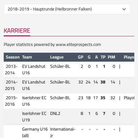
KARRIERE
Player statistics powered by
www.eliteprospects.com
Season
Team
League
GP
G
A
TP
PIM
Playoff
2013-
EV Landshut
Schüler-BL
2
0
1
1
0
|
2014
U16
2014-
EV Landshut
Schüler-BL
32
24
14
38
14
|
2015
U16
2015-
Iserlohner EC
Schüler-BL
23
18
17
35
32
|
Playoff
2016
U16
Iserlohner EC
DNL2
8
1
6
7
0
|
U19
Germany U16
International-
-
-
-
-
-
|
(all)
Jr