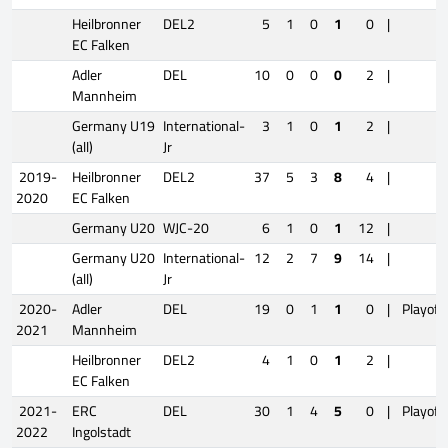
Heilbronner
DEL2
5
1
0
1
0
|
EC Falken
Adler
DEL
10
0
0
0
2
|
Mannheim
Germany U19
International-
3
1
0
1
2
|
(all)
Jr
2019-
Heilbronner
DEL2
37
5
3
8
4
|
2020
EC Falken
Germany U20
WJC-20
6
1
0
1
12
|
Germany U20
International-
12
2
7
9
14
|
(all)
Jr
2020-
Adler
DEL
19
0
1
1
0
|
Playoff
2021
Mannheim
Heilbronner
DEL2
4
1
0
1
2
|
EC Falken
2021-
ERC
DEL
30
1
4
5
0
|
Playoff
2022
Ingolstadt