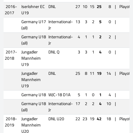
2016-
Iserlohner EC
DNL
27
10
15
25
8
|
Playoff
2017
U19
Germany U17
International-
13
3
2
5
0
|
(all)
Jr
Germany U18
International-
4
1
1
2
2
|
(all)
Jr
2017-
Jungadler
DNL Q
3
3
1
4
0
|
2018
Mannheim
U19
Jungadler
DNL
25
8
11
19
14
|
Playoff
Mannheim
U19
Germany U18
WJC-18 D1A
5
1
0
1
4
|
Germany U18
International-
17
2
2
4
10
|
(all)
Jr
2018-
Jungadler
DNL U20
22
23
19
42
18
|
Playoff
2019
Mannheim
U20