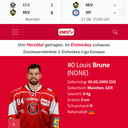
2
-
ECK
KEV
5
-
KEV
VIF
Beendet
21.08. 15:00 Uhr
Von
Herzblut
getragen. Im
Eishockey
zuhause.
Zuschauerstärkste 2. Eishockey-Liga Europas
#0 Louis
Brune
(NONE)
Geburtstag:
05.05.2000 (26)
Geburtsort:
München, GER
Gewicht:
0 kg
Grösse:
0 cm
Schusshand:
R
Nationalität: