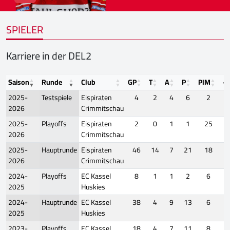
SPIELER
Karriere in der DEL2
Saison
Runde
Club
GP
T
A
P
PIM
+/
2025-
Testspiele
Eispiraten
4
2
4
6
2
2026
Crimmitschau
2025-
Playoffs
Eispiraten
2
0
1
1
25
2026
Crimmitschau
2025-
Hauptrunde
Eispiraten
46
14
7
21
18
2026
Crimmitschau
2024-
Playoffs
EC Kassel
8
1
1
2
6
2025
Huskies
2024-
Hauptrunde
EC Kassel
38
4
9
13
6
2025
Huskies
2023-
Playoffs
EC Kassel
18
4
7
11
8