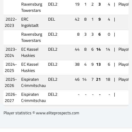
Ravensburg
DEL2
19
1
2
3
4
|
Playoff
Towerstars
2022-
ERC
DEL
42
8
1
9
4
|
2023
Ingolstadt
Ravensburg
DEL2
8
3
3
6
0
|
Towerstars
2023-
EC Kassel
DEL2
44
8
6
14
14
|
Playoff
2024
Huskies
2024-
EC Kassel
DEL2
38
4
9
13
6
|
Playoff
2025
Huskies
2025-
Eispiraten
DEL2
46
14
7
21
18
|
Playoff
2026
Crimmitschau
2026-
Eispiraten
DEL2
-
-
-
-
-
|
2027
Crimmitschau
Player statistics ©
www.eliteprospects.com