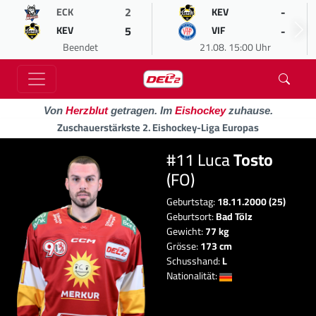
2
-
ECK
KEV
5
-
KEV
VIF
Beendet
21.08. 15:00 Uhr
Von
Herzblut
getragen. Im
Eishockey
zuhause.
Zuschauerstärkste 2. Eishockey-Liga Europas
#11 Luca
Tosto
(FO)
Geburtstag:
18.11.2000 (25)
Geburtsort:
Bad Tölz
Gewicht:
77 kg
Grösse:
173 cm
Schusshand:
L
Nationalität: