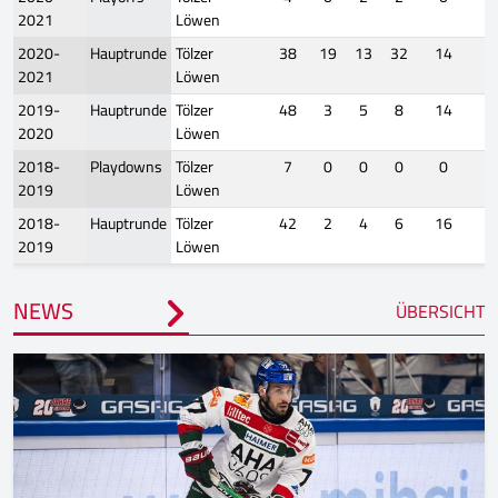
2021
Löwen
2020-
Hauptrunde
Tölzer
38
19
13
32
14
1
2021
Löwen
2019-
Hauptrunde
Tölzer
48
3
5
8
14
-
2020
Löwen
2018-
Playdowns
Tölzer
7
0
0
0
0
2019
Löwen
2018-
Hauptrunde
Tölzer
42
2
4
6
16
-
2019
Löwen
NEWS
ÜBERSICHT