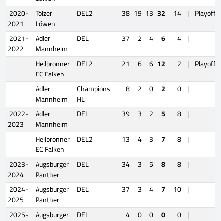
2020-
Tölzer
DEL2
38
19
13
32
14
|
Playoffs
2021
Löwen
2021-
Adler
DEL
37
2
4
6
4
|
2022
Mannheim
Heilbronner
DEL2
21
6
6
12
2
|
Playoffs
EC Falken
Adler
Champions
8
2
0
2
0
|
Mannheim
HL
2022-
Adler
DEL
39
3
2
5
8
|
2023
Mannheim
Heilbronner
DEL2
13
4
3
7
8
|
EC Falken
2023-
Augsburger
DEL
34
3
5
8
8
|
2024
Panther
2024-
Augsburger
DEL
37
3
4
7
10
|
2025
Panther
2025-
Augsburger
DEL
4
0
0
0
0
|