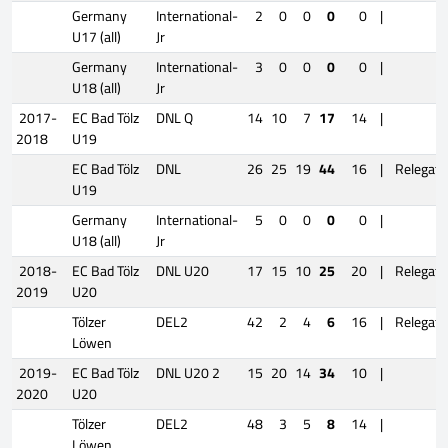
Germany
International-
2
0
0
0
0
|
U17 (all)
Jr
Germany
International-
3
0
0
0
0
|
U18 (all)
Jr
2017-
EC Bad Tölz
DNL Q
14
10
7
17
14
|
2018
U19
EC Bad Tölz
DNL
26
25
19
44
16
|
Relegati
U19
Germany
International-
5
0
0
0
0
|
U18 (all)
Jr
2018-
EC Bad Tölz
DNL U20
17
15
10
25
20
|
Relegati
2019
U20
Tölzer
DEL2
42
2
4
6
16
|
Relegati
Löwen
2019-
EC Bad Tölz
DNL U20 2
15
20
14
34
10
|
2020
U20
Tölzer
DEL2
48
3
5
8
14
|
Löwen