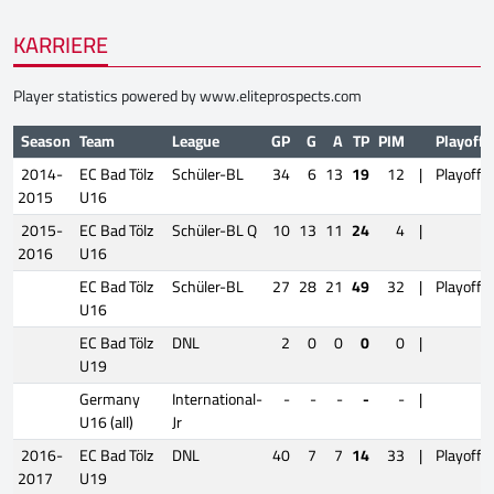
KARRIERE
Player statistics powered by
www.eliteprospects.com
Season
Team
League
GP
G
A
TP
PIM
Playoffs
2014-
EC Bad Tölz
Schüler-BL
34
6
13
19
12
|
Playoffs
2015
U16
2015-
EC Bad Tölz
Schüler-BL Q
10
13
11
24
4
|
2016
U16
EC Bad Tölz
Schüler-BL
27
28
21
49
32
|
Playoffs
U16
EC Bad Tölz
DNL
2
0
0
0
0
|
U19
Germany
International-
-
-
-
-
-
|
U16 (all)
Jr
2016-
EC Bad Tölz
DNL
40
7
7
14
33
|
Playoffs
2017
U19