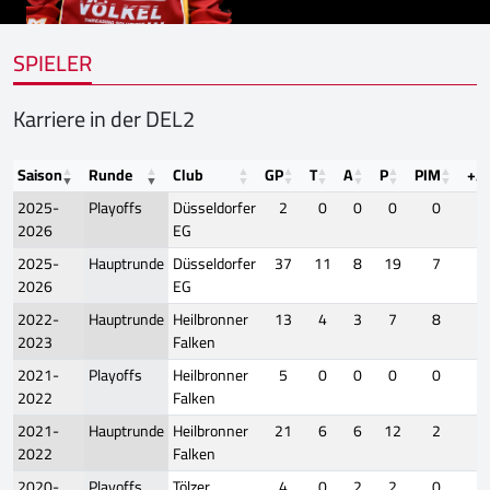
SPIELER
Karriere in der DEL2
Saison
Runde
Club
GP
T
A
P
PIM
+/-
2025-
Playoffs
Düsseldorfer
2
0
0
0
0
-
2026
EG
2025-
Hauptrunde
Düsseldorfer
37
11
8
19
7
-
2026
EG
2022-
Hauptrunde
Heilbronner
13
4
3
7
8
-
2023
Falken
2021-
Playoffs
Heilbronner
5
0
0
0
0
-
2022
Falken
2021-
Hauptrunde
Heilbronner
21
6
6
12
2
-
2022
Falken
2020-
Playoffs
Tölzer
4
0
2
2
0
-