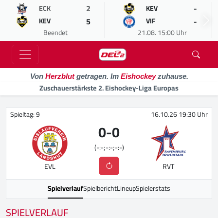
2
-
ECK
KEV
5
-
KEV
VIF
Beendet
21.08. 15:00 Uhr
Von
Herzblut
getragen. Im
Eishockey
zuhause.
Zuschauerstärkste 2. Eishockey-Liga Europas
Spieltag: 9
16.10.26 19:30 Uhr
0
-
0
(-:-;-:-;-:-)
EVL
RVT
Spielverlauf
Spielbericht
Lineup
Spielerstats
SPIELVERLAUF