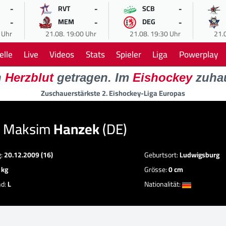
-
-
-
RVT
SCB
-
-
-
MEM
DEG
 Uhr
21.08. 19:00 Uhr
21.08. 19:30 Uhr
21.
elle
Live
Videos
Stats
Spieler
Liga
Powerplay
n
Herzblut
getragen. Im
Eishockey
zuha
Zuschauerstärkste 2. Eishockey-Liga Europas
 Maksim
Hanzek
(DE)
g:
20.12.2009 (16)
Geburtsort:
Ludwigsburg
 kg
Grösse:
0 cm
nd:
L
Nationalität: