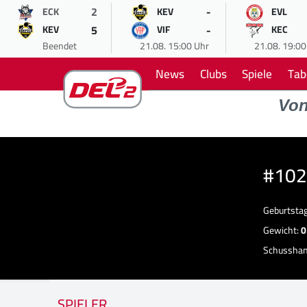
2
-
ECK
KEV
EVL
5
-
KEV
VIF
KEC
Beendet
21.08. 15:00 Uhr
21.08. 19:00
News
Clubs
Spiele
Tab
Vo
#102
Geburtsta
Gewicht:
0
Schussha
SPIELER