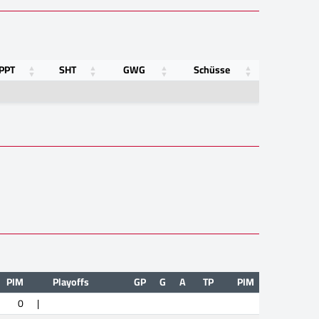
PPT
SHT
GWG
Schüsse
PIM
Playoffs
GP
G
A
TP
PIM
0
|