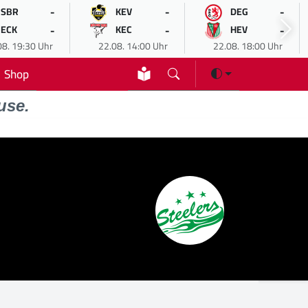
-
-
-
SBR
KEV
DEG
-
-
-
ECK
KEC
HEV
08. 19:30 Uhr
22.08. 14:00 Uhr
22.08. 18:00 Uhr
Shop
use.