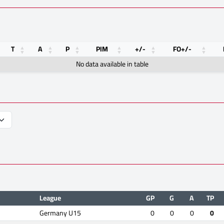
T
A
P
PIM
+/-
FO+/-
No data available in table
League
GP
G
A
TP
Germany U15
0
0
0
0