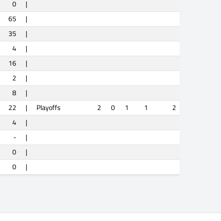
0
|
65
|
35
|
4
|
16
|
2
|
8
|
22
|
Playoffs
2
0
1
1
2
4
|
-
|
0
|
0
|