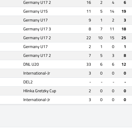
Germany U17 2
16
2
4
6
Germany U15
11
5
14
19
Germany U17
9
1
2
3
Germany U17 3
8
7
11
18
Germany U17 2
22
10
15
25
Germany U17
2
1
0
1
Germany U17 2
7
5
3
8
DNL U20
33
6
6
12
International-Jr
3
0
0
0
DEL2
-
-
-
-
Hlinka Gretzky Cup
2
0
0
0
International-Jr
3
0
0
0