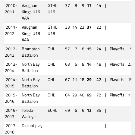
2010-
Vaughan
GTHL
37
8
9
17
14
|
2011
Kings U16
U16
AAA
2011-
Vaughan
GTHL
33
14
23
37
22
|
2012
Kings U18
U18
AAA
2012-
Brampton
OHL
57
7
8
15
24
|
Playoffs
5
2013
Battalion
2013-
North Bay
OHL
63
6
8
14
48
|
Playoffs
22
2014
Battalion
2014-
North Bay
OHL
67
11
18
29
42
|
Playoffs
15
2015
Battalion
2015-
North Bay
OHL
64
29
40
69
72
|
Playoffs
11
2016
Battalion
2016-
Toledo
ECHL
49
6
6
12
35
|
2017
Walleye
2017-
Did not play
|
2018