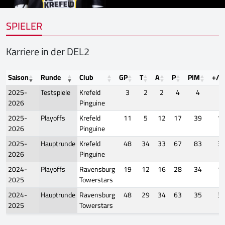
SPIELER
Karriere in der DEL2
Saison
Runde
Club
GP
T
A
P
PIM
+/-
2025-
Testspiele
Krefeld
3
2
2
4
4
0
2026
Pinguine
2025-
Playoffs
Krefeld
11
5
12
17
39
1
2026
Pinguine
2025-
Hauptrunde
Krefeld
48
34
33
67
83
3
2026
Pinguine
2024-
Playoffs
Ravensburg
19
12
16
28
34
1
2025
Towerstars
2024-
Hauptrunde
Ravensburg
48
29
34
63
35
3
2025
Towerstars