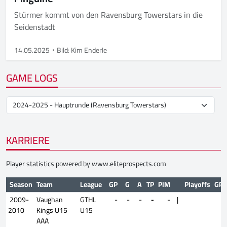
Stürmer kommt von den Ravensburg Towerstars in die
Seidenstadt
14.05.2025
Bild: Kim Enderle
GAME LOGS
KARRIERE
Player statistics powered by
www.eliteprospects.com
Season
Team
League
GP
G
A
TP
PIM
Playoffs
GP
2009-
Vaughan
GTHL
-
-
-
-
-
|
2010
Kings U15
U15
AAA