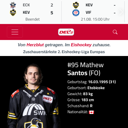
2
-
ECK
KEV
5
-
KEV
VIF
Beendet
21.08. 15:00 Uhr
Von
Herzblut
getragen. Im
Eishockey
zuhause.
Zuschauerstärkste 2. Eishockey-Liga Europas
#95 Mathew
Santos
(FO)
Geburtstag:
16.03.1995 (31)
Geburtsort:
Etobicoke
Gewicht:
83 kg
Grösse:
183 cm
Schusshand:
R
Nationalität: