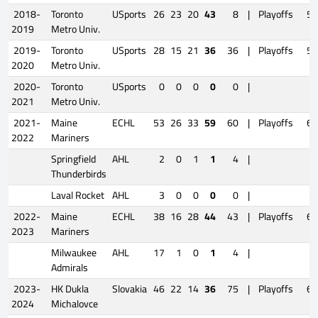
2018-
Toronto
USports
26
23
20
43
8
|
Playoffs
5
2019
Metro Univ.
2019-
Toronto
USports
28
15
21
36
36
|
Playoffs
5
2020
Metro Univ.
2020-
Toronto
USports
0
0
0
0
0
|
2021
Metro Univ.
2021-
Maine
ECHL
53
26
33
59
60
|
Playoffs
6
2022
Mariners
Springfield
AHL
2
0
1
1
4
|
Thunderbirds
Laval Rocket
AHL
3
0
0
0
0
|
2022-
Maine
ECHL
38
16
28
44
43
|
Playoffs
6
2023
Mariners
Milwaukee
AHL
17
1
0
1
4
|
Admirals
2023-
HK Dukla
Slovakia
46
22
14
36
75
|
Playoffs
6
2024
Michalovce