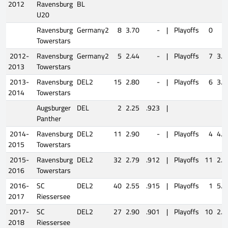
2012
Ravensburg
BL
U20
Ravensburg
Germany2
8
3.70
-
|
Playoffs
0
Towerstars
2012-
Ravensburg
Germany2
5
2.44
-
|
Playoffs
7
3.2
2013
Towerstars
2013-
Ravensburg
DEL2
15
2.80
-
|
Playoffs
6
3.4
2014
Towerstars
Augsburger
DEL
2
2.25
.923
|
Panther
2014-
Ravensburg
DEL2
11
2.90
-
|
Playoffs
4
4.9
2015
Towerstars
2015-
Ravensburg
DEL2
32
2.79
.912
|
Playoffs
11
2.6
2016
Towerstars
2016-
SC
DEL2
40
2.55
.915
|
Playoffs
1
5.0
2017
Riessersee
2017-
SC
DEL2
27
2.90
.901
|
Playoffs
10
2.2
2018
Riessersee