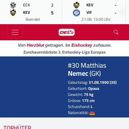
2
-
ECK
KEV
5
-
KEV
VIF
Beendet
21.08. 15:00 Uhr
Von
Herzblut
getragen. Im
Eishockey
zuhause.
Zuschauerstärkste 2. Eishockey-Liga Europas
#30 Matthias
Nemec
(GK)
Geburtstag:
31.08.1990 (35)
Geburtsort:
Opava
Gewicht:
75 kg
Grösse:
175 cm
Schusshand:
L
Nationalität:
TORHÜTER