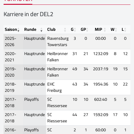
Karriere in der DEL2
Saison
Runde
Club
G
GP
MIP
W
L
T
2025-
Hauptrunde
Ravensburg
3
0
00:00
0
0
2026
Towerstars
2020-
Hauptrunde
Heilbronner
31
21
1232:09
8
12
2021
Falken
2019-
Hauptrunde
Heilbronner
49
34
2037:19
19
15
2020
Falken
2018-
Hauptrunde
EHC
43
34
1954:36
10
22
2019
Freiburg
2017-
Playoffs
SC
10
10
602:40
5
5
2018
Riessersee
2017-
Hauptrunde
SC
44
27
1592:09
17
10
2018
Riessersee
2016-
Playoffs
SC
2
1
60:00
0
1