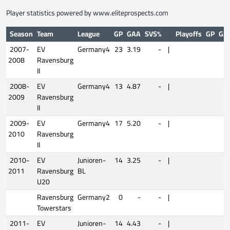
Player statistics powered by
www.eliteprospects.com
Season
Team
League
GP
GAA
SVS%
Playoffs
GP
GA
2007-
EV
Germany4
23
3.19
-
|
2008
Ravensburg
II
2008-
EV
Germany4
13
4.87
-
|
2009
Ravensburg
II
2009-
EV
Germany4
17
5.20
-
|
2010
Ravensburg
II
2010-
EV
Junioren-
14
3.25
-
|
2011
Ravensburg
BL
U20
Ravensburg
Germany2
0
-
-
|
Towerstars
2011-
EV
Junioren-
14
4.43
-
|