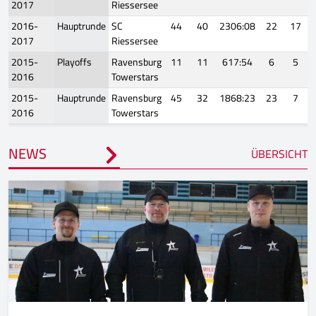
2017
Riessersee
2016-
Hauptrunde
SC
44
40
2306:08
22
17
2017
Riessersee
2015-
Playoffs
Ravensburg
11
11
617:54
6
5
2016
Towerstars
2015-
Hauptrunde
Ravensburg
45
32
1868:23
23
7
2016
Towerstars
NEWS
ÜBERSICHT