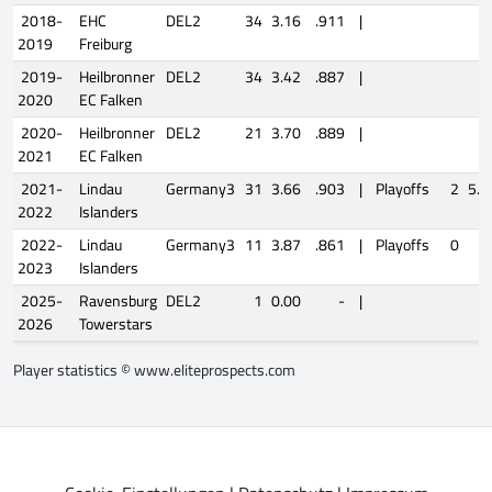
2018-
EHC
DEL2
34
3.16
.911
|
2019
Freiburg
2019-
Heilbronner
DEL2
34
3.42
.887
|
2020
EC Falken
2020-
Heilbronner
DEL2
21
3.70
.889
|
2021
EC Falken
2021-
Lindau
Germany3
31
3.66
.903
|
Playoffs
2
5.0
2022
Islanders
2022-
Lindau
Germany3
11
3.87
.861
|
Playoffs
0
2023
Islanders
2025-
Ravensburg
DEL2
1
0.00
-
|
2026
Towerstars
Player statistics ©
www.eliteprospects.com