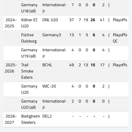
Germany
International-
7
0
0
0
2
|
U18 (all)
Jr
2024-
Kölner EC
DNL U20
37
7
19
26
41
|
Playoffs
2025
U20
Füchse
Germany3
13
1
5
6
4
|
Playoffs
Duisburg
QC
Germany
International-
4
0
0
0
4
|
U19 (all)
Jr
2025-
Trail
BCHL
49
2
13
15
17
|
Playoffs
2026
Smoke
Eaters
Germany
WJC-20
4
0
0
0
2
|
U20
Germany
International-
2
0
0
0
0
|
U20 (all)
Jr
2026-
Bietigheim
DEL2
-
-
-
-
-
|
2027
Steelers