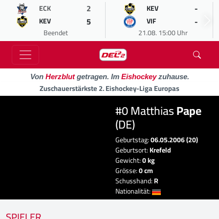
2
-
ECK
KEV
5
-
KEV
VIF
Beendet
21.08. 15:00 Uhr
Von
Herzblut
getragen. Im
Eishockey
zuhause.
Zuschauerstärkste 2. Eishockey-Liga Europas
#0 Matthias
Pape
(DE)
Geburtstag:
06.05.2006 (20)
Geburtsort:
Krefeld
Gewicht:
0 kg
Grösse:
0 cm
Schusshand:
R
Nationalität:
SPIELER