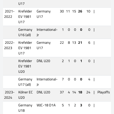
U17
2021-
Krefelder
Germany
30
11
15
26
10
|
2022
EV 1981
U17
U17
Germany
International-
1
0
0
0
0
|
U16 (all)
Jr
2022-
Krefelder
Germany
22
8
13
21
6
|
2023
EV 1981
U17
U17
Krefelder
DNL U20
2
1
0
1
0
|
EV 1981
U20
Germany
International-
7
0
0
0
4
|
U17 (all)
Jr
2023-
Kölner EC
DNL U20
37
4
14
18
24
|
Playoffs
2024
U20
Germany
WJC-18 D1A
5
1
2
3
0
|
U18