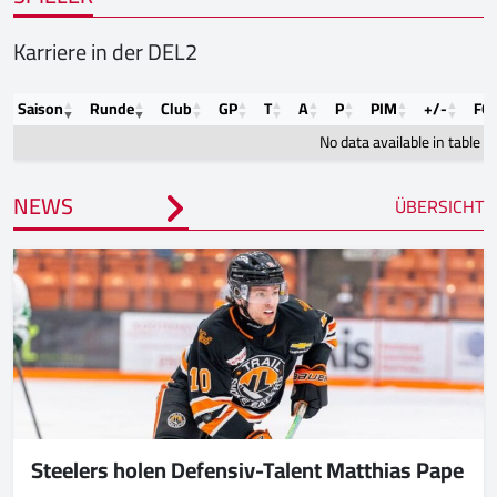
Karriere in der DEL2
Saison
Runde
Club
GP
T
A
P
PIM
+/-
FO
No data available in table
NEWS
ÜBERSICHT
Steelers holen Defensiv-Talent Matthias Pape