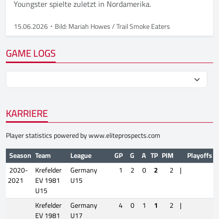
Youngster spielte zuletzt in Nordamerika.
15.06.2026
Bild: Mariah Howes / Trail Smoke Eaters
GAME LOGS
KARRIERE
Player statistics powered by
www.eliteprospects.com
Season
Team
League
GP
G
A
TP
PIM
Playoffs
2020-
Krefelder
Germany
1
2
0
2
2
|
2021
EV 1981
U15
U15
Krefelder
Germany
4
0
1
1
2
|
EV 1981
U17