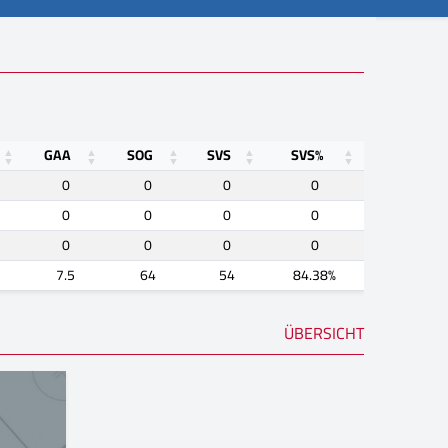
GAA
SOG
SVS
SVS%
0
0
0
0
0
0
0
0
0
0
0
0
7.5
64
54
84.38%
ÜBERSICHT