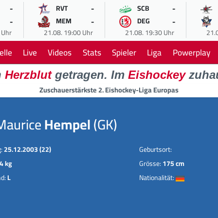
-
-
-
RVT
SCB
-
-
-
MEM
DEG
 Uhr
21.08. 19:00 Uhr
21.08. 19:30 Uhr
21.
elle
Live
Videos
Stats
Spieler
Liga
Powerplay
n
Herzblut
getragen. Im
Eishockey
zuha
Zuschauerstärkste 2. Eishockey-Liga Europas
Maurice
Hempel
(GK)
g:
25.12.2003 (22)
Geburtsort:
4 kg
Grösse:
175 cm
nd:
L
Nationalität: