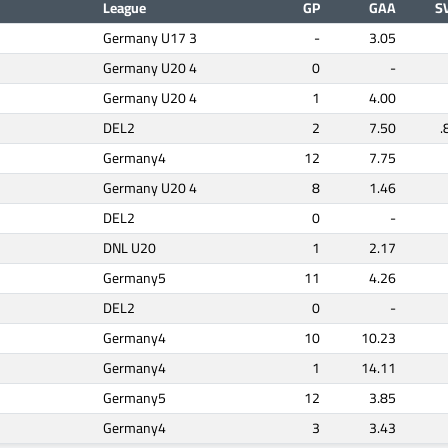
League
GP
GAA
S
Germany U17 3
-
3.05
Germany U20 4
0
-
Germany U20 4
1
4.00
DEL2
2
7.50
.
Germany4
12
7.75
Germany U20 4
8
1.46
DEL2
0
-
DNL U20
1
2.17
Germany5
11
4.26
DEL2
0
-
Germany4
10
10.23
Germany4
1
14.11
Germany5
12
3.85
Germany4
3
3.43