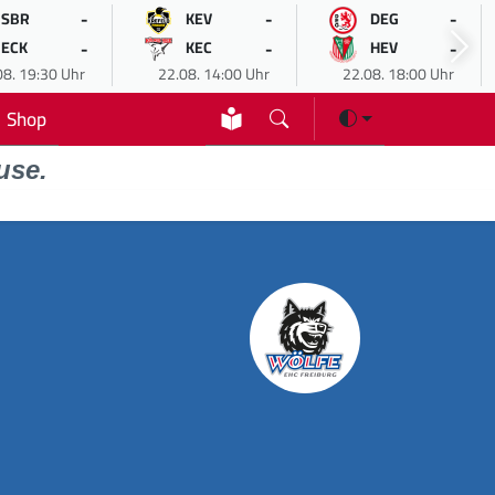
-
-
-
SBR
KEV
DEG
-
-
-
ECK
KEC
HEV
08. 19:30 Uhr
22.08. 14:00 Uhr
22.08. 18:00 Uhr
Shop
use.