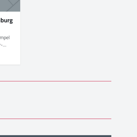
iburg
empel
r-