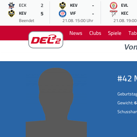
2
-
ECK
KEV
EVL
5
-
KEV
VIF
KEC
Beendet
21.08. 15:00 Uhr
21.08. 19:00
News
Clubs
Spiele
Tab
Vo
#42 
Geburtsta
Gewicht:
6
Schussha