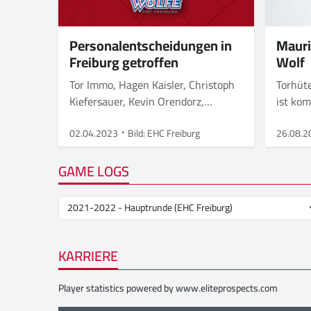
Personalentscheidungen in
Mauri
Freiburg getroffen
Wolf
Tor Immo, Hagen Kaisler, Christoph
Torhüt
Kiefersauer, Kevin Orendorz,
ist ko
Kenneth Hausinger, Joseph
Campagna und Maurice Hempel
02.04.2023
Bild: EHC Freiburg
26.08.2
nicht weiter im Wölfe-Kader
GAME LOGS
KARRIERE
Player statistics powered by
www.eliteprospects.com