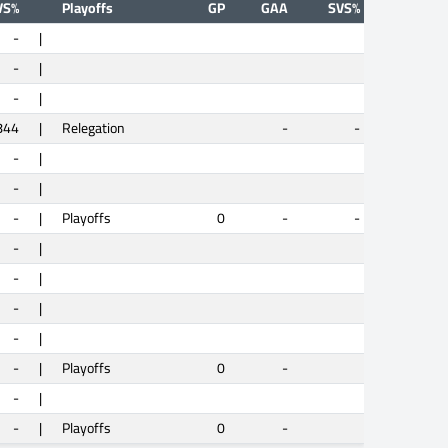
VS%
Playoffs
GP
GAA
SVS%
-
|
-
|
-
|
844
|
Relegation
-
-
-
|
-
|
-
|
Playoffs
0
-
-
-
|
-
|
-
|
-
|
-
|
Playoffs
0
-
-
|
-
|
Playoffs
0
-