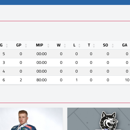
G
GP
MIP
W
L
T
SO
GA
5
0
00:00
0
0
0
0
0
3
0
00:00
0
0
0
0
0
4
0
00:00
0
0
0
0
0
6
2
80:00
0
1
0
0
10