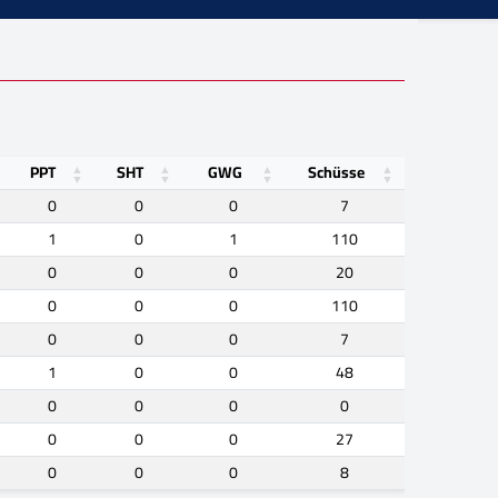
PPT
SHT
GWG
Schüsse
0
0
0
7
1
0
1
110
0
0
0
20
0
0
0
110
0
0
0
7
1
0
0
48
0
0
0
0
0
0
0
27
0
0
0
8