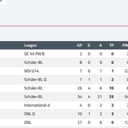
League
GP
G
A
TP
PI
QC Int PW B
2
0
0
0
Schüler-BL
8
0
0
0
WSI U14
7
0
1
1
2
Schüler-BL Q
7
1
1
2
Schüler-BL
26
4
6
10
Schüler-BL
34
4
21
25
5
International-Jr
4
0
2
2
DNL Q
10
1
2
3
DNL
27
0
6
6
1