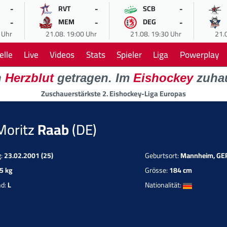
-
-
-
RVT
SCB
-
-
-
MEM
DEG
 Uhr
21.08. 19:00 Uhr
21.08. 19:30 Uhr
21.
elle
Live
Videos
Stats
Spieler
Liga
Powerplay
n
Herzblut
getragen. Im
Eishockey
zuha
Zuschauerstärkste 2. Eishockey-Liga Europas
Moritz
Raab
(DE)
g:
23.02.2001 (25)
Geburtsort:
Mannheim, GE
5 kg
Grösse:
184 cm
nd:
L
Nationalität: