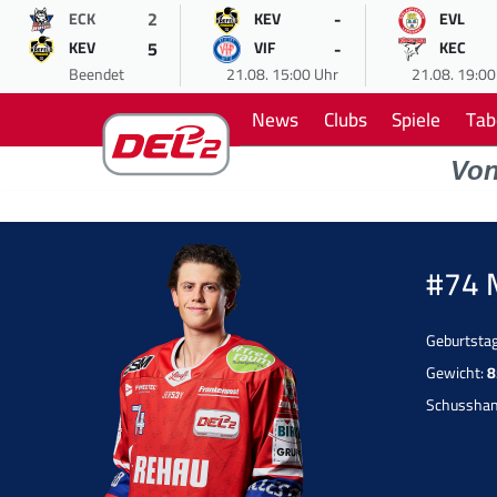
2
-
ECK
KEV
EVL
5
-
KEV
VIF
KEC
Beendet
21.08. 15:00 Uhr
21.08. 19:00
News
Clubs
Spiele
Tab
Vo
#74 
Geburtsta
Gewicht:
8
Schussha