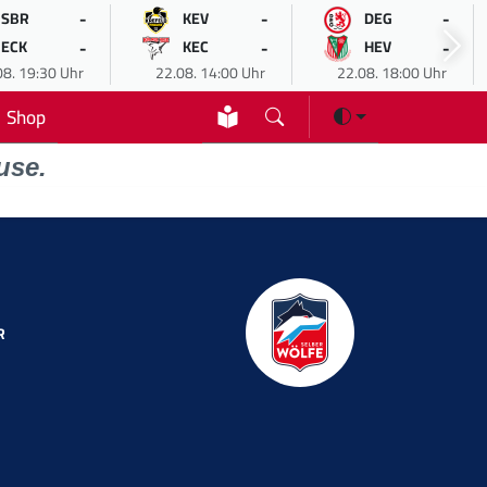
-
-
-
SBR
KEV
DEG
-
-
-
ECK
KEC
HEV
08. 19:30 Uhr
22.08. 14:00 Uhr
22.08. 18:00 Uhr
Shop
use.
R