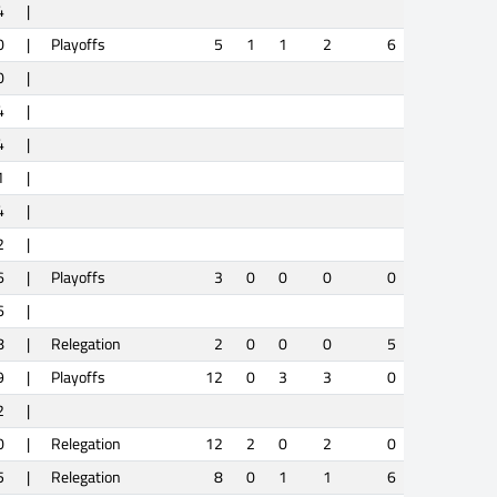
4
|
0
|
Playoffs
5
1
1
2
6
0
|
4
|
4
|
1
|
4
|
2
|
6
|
Playoffs
3
0
0
0
0
6
|
8
|
Relegation
2
0
0
0
5
9
|
Playoffs
12
0
3
3
0
2
|
0
|
Relegation
12
2
0
2
0
5
|
Relegation
8
0
1
1
6