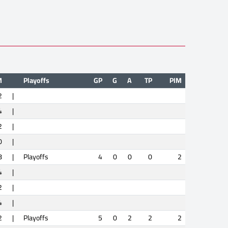
M
Playoffs
GP
G
A
TP
PIM
2
|
4
|
2
|
0
|
8
|
Playoffs
4
0
0
0
2
4
|
2
|
4
|
2
|
Playoffs
5
0
2
2
2