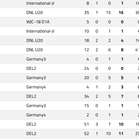
International-Jr
8
1
0
1
1
DNL U20
35
1
15
16
3
WJC-18 D1A
5
0
0
0
International-Jr
10
0
1
1
DNL U20
18
2
2
4
1
DNL U20
12
2
6
8
4
Germany3
4
0
1
1
DEL2
24
0
0
0
Germany3
20
0
5
5
Germany4
4
1
2
3
DEL2
34
2
5
7
Germany3
15
0
1
1
Germany4
2
0
1
1
DEL2
51
3
7
10
1
DEL2
52
1
10
11
2