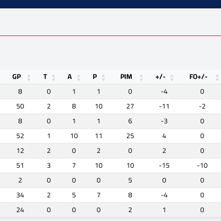
GP
T
A
P
PIM
+/-
FO+/-
8
0
1
1
0
-4
0
50
2
8
10
27
-11
-2
8
0
1
1
6
-3
0
52
1
10
11
25
4
0
12
2
0
2
0
2
0
51
3
7
10
10
-15
-10
2
0
0
0
5
0
0
34
2
5
7
8
-4
0
24
0
0
0
2
1
0