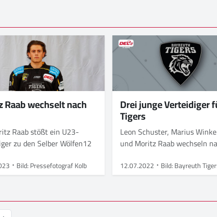
z Raab wechselt nach
Drei junge Verteidiger f
Tigers
itz Raab stößt ein U23-
Leon Schuster, Marius Wink
diger zu den Selber Wölfen12
und Moritz Raab wechseln n
Bayreuth
023
Bild: Pressefotograf Kolb
12.07.2022
Bild: Bayreuth Tige