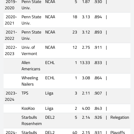
2019-
Penn State
NCAA
5
1.87
.930
|
2020
Univ.
2020-
Penn State
NCAA
18
3.13
.894
|
2021
Univ.
2021-
Penn State
NCAA
23
3.12
.893
|
2022
Univ.
2022-
Univ. of
NCAA
12
2.75
.911
|
2023
Vermont
Allen
ECHL
1
13.33
.833
|
Americans
Wheeling
ECHL
1
3.08
.864
|
Nailers
2023-
TPS
Liiga
3
2.11
.907
|
2024
KooKoo
Liiga
2
4.00
.843
|
Starbulls
DEL2
5
2.14
.926
|
Relegation
Rosenheim
2024-
Starbulls
DEL2
40
2.15
.931
|
Playoffs