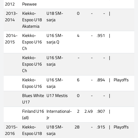
2012
Peewee
2013-
Kiekko-
U18 SM-
0
-
-
|
2014
Espoo U18
sarja
Akatemia
2014-
Kiekko-
U16 SM-
4
-
.951
|
2015
Espoo U16
sarja Q
Ch
Kiekko-
U16 SM-
-
-
-
|
Espoo U16
sarja
Ch
Kiekko-
U16 SM-
6
-
.894
|
Playoffs
Espoo U16
sarja
Blues White
U17 Mestis
0
-
-
|
U17
Finland U16
International-
2
2.49
.907
|
(all)
Jr
2015-
Kiekko-
U18 SM-
28
-
.915
|
Playoffs
2016
Espoo U18
sarja