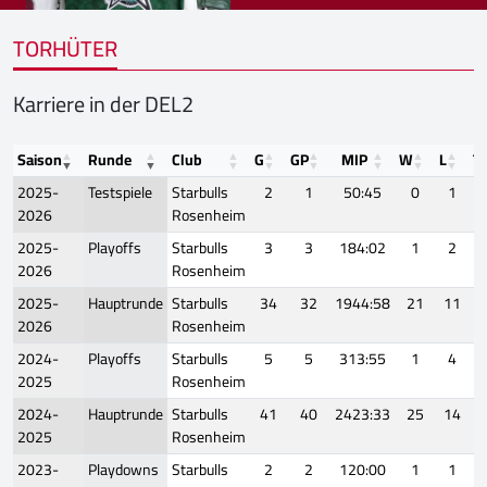
TORHÜTER
Karriere in der DEL2
Saison
Runde
Club
G
GP
MIP
W
L
T
2025-
Testspiele
Starbulls
2
1
50:45
0
1
2026
Rosenheim
2025-
Playoffs
Starbulls
3
3
184:02
1
2
2026
Rosenheim
2025-
Hauptrunde
Starbulls
34
32
1944:58
21
11
2026
Rosenheim
2024-
Playoffs
Starbulls
5
5
313:55
1
4
2025
Rosenheim
2024-
Hauptrunde
Starbulls
41
40
2423:33
25
14
2025
Rosenheim
2023-
Playdowns
Starbulls
2
2
120:00
1
1