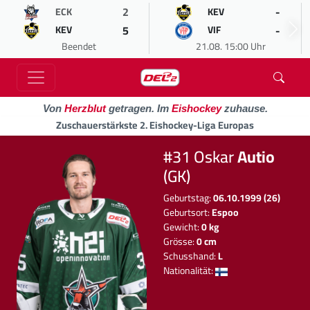
2
-
ECK
KEV
5
-
KEV
VIF
Beendet
21.08. 15:00 Uhr
Von
Herzblut
getragen. Im
Eishockey
zuhause.
Zuschauerstärkste 2. Eishockey-Liga Europas
#31 Oskar
Autio
(GK)
Geburtstag:
06.10.1999 (26)
Geburtsort:
Espoo
Gewicht:
0 kg
Grösse:
0 cm
Schusshand:
L
Nationalität: