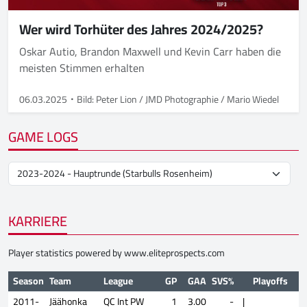
Wer wird Torhüter des Jahres 2024/2025?
Oskar Autio, Brandon Maxwell und Kevin Carr haben die
meisten Stimmen erhalten
06.03.2025
Bild: Peter Lion / JMD Photographie / Mario Wiedel
GAME LOGS
KARRIERE
Player statistics powered by
www.eliteprospects.com
Season
Team
League
GP
GAA
SVS%
Playoffs
2011-
Jäähonka
QC Int PW
1
3.00
-
|