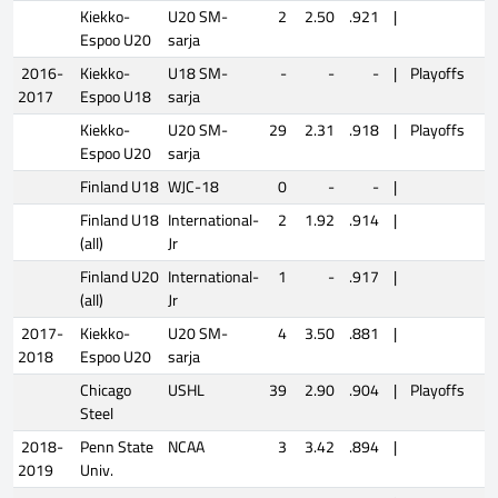
Kiekko-
U20 SM-
2
2.50
.921
|
Espoo U20
sarja
2016-
Kiekko-
U18 SM-
-
-
-
|
Playoffs
2017
Espoo U18
sarja
Kiekko-
U20 SM-
29
2.31
.918
|
Playoffs
Espoo U20
sarja
Finland U18
WJC-18
0
-
-
|
Finland U18
International-
2
1.92
.914
|
(all)
Jr
Finland U20
International-
1
-
.917
|
(all)
Jr
2017-
Kiekko-
U20 SM-
4
3.50
.881
|
2018
Espoo U20
sarja
Chicago
USHL
39
2.90
.904
|
Playoffs
Steel
2018-
Penn State
NCAA
3
3.42
.894
|
2019
Univ.