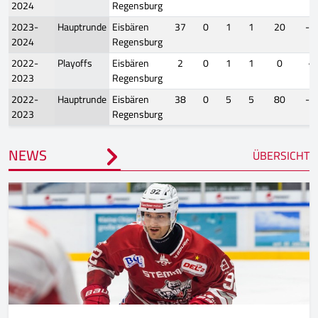
2024
Regensburg
2023-
Hauptrunde
Eisbären
37
0
1
1
20
-1
2024
Regensburg
2022-
Playoffs
Eisbären
2
0
1
1
0
-1
2023
Regensburg
2022-
Hauptrunde
Eisbären
38
0
5
5
80
-1
2023
Regensburg
NEWS
ÜBERSICHT