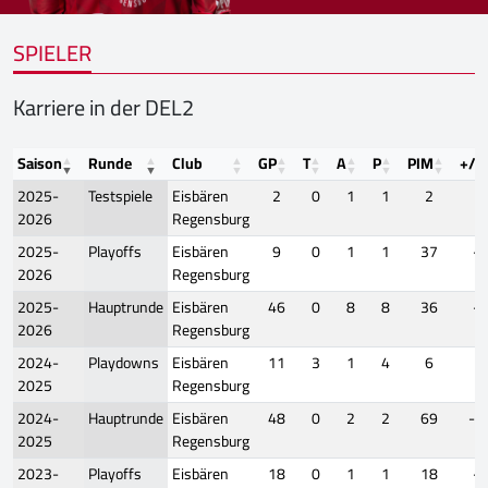
SPIELER
Karriere in der DEL2
Saison
Runde
Club
GP
T
A
P
PIM
+/-
2025-
Testspiele
Eisbären
2
0
1
1
2
0
2026
Regensburg
2025-
Playoffs
Eisbären
9
0
1
1
37
-7
2026
Regensburg
2025-
Hauptrunde
Eisbären
46
0
8
8
36
-5
2026
Regensburg
2024-
Playdowns
Eisbären
11
3
1
4
6
2
2025
Regensburg
2024-
Hauptrunde
Eisbären
48
0
2
2
69
-1
2025
Regensburg
2023-
Playoffs
Eisbären
18
0
1
1
18
-4