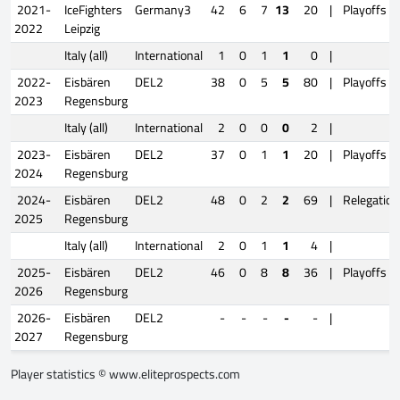
2021-
IceFighters
Germany3
42
6
7
13
20
|
Playoffs
2022
Leipzig
Italy (all)
International
1
0
1
1
0
|
2022-
Eisbären
DEL2
38
0
5
5
80
|
Playoffs
2023
Regensburg
Italy (all)
International
2
0
0
0
2
|
2023-
Eisbären
DEL2
37
0
1
1
20
|
Playoffs
2024
Regensburg
2024-
Eisbären
DEL2
48
0
2
2
69
|
Relegation
2025
Regensburg
Italy (all)
International
2
0
1
1
4
|
2025-
Eisbären
DEL2
46
0
8
8
36
|
Playoffs
2026
Regensburg
2026-
Eisbären
DEL2
-
-
-
-
-
|
2027
Regensburg
Player statistics ©
www.eliteprospects.com