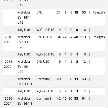
2018
EV 1981
U19
Krefelder
DNL
24
9
6
15
50
|
Relegation
EV 1981
U19
Italy U18
WJC-18 D1B
5
0
0
0
16
|
2018-
Krefelder
DNL U20 2
34
24
24
48
110
|
Relegation
2019
EV 1981
U20
Italy U20
WJC-20 D1B
5
1
0
1
0
|
2019-
Krefelder
DNL U20
6
1
2
3
12
|
2020
EV 1981
U20
Krefelder
Germany3
28
3
8
11
50
|
EV 1981 II
Italy U20
WJC-20 D1B
5
2
1
3
4
|
2020-
Krefelder
Germany3
42
12
20
32
54
|
2021
EV 1981 II