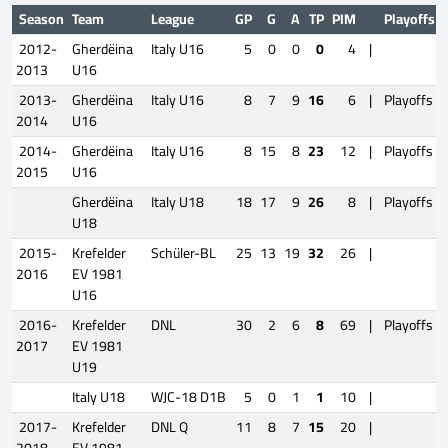
Season
Team
League
GP
G
A
TP
PIM
Playoffs
2012-
Gherdëina
Italy U16
5
0
0
0
4
|
2013
U16
2013-
Gherdëina
Italy U16
8
7
9
16
6
|
Playoffs
2014
U16
2014-
Gherdëina
Italy U16
8
15
8
23
12
|
Playoffs
2015
U16
Gherdëina
Italy U18
18
17
9
26
8
|
Playoffs
U18
2015-
Krefelder
Schüler-BL
25
13
19
32
26
|
2016
EV 1981
U16
2016-
Krefelder
DNL
30
2
6
8
69
|
Playoffs
2017
EV 1981
U19
Italy U18
WJC-18 D1B
5
0
1
1
10
|
2017-
Krefelder
DNL Q
11
8
7
15
20
|