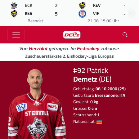
2
-
ECK
KEV
5
-
KEV
VIF
Beendet
21.08. 15:00 Uhr
Von
Herzblut
getragen. Im
Eishockey
zuhause.
Zuschauerstärkste 2. Eishockey-Liga Europas
#92 Patrick
Demetz
(DE)
Geburtstag:
08.10.2000 (25)
Geburtsort:
Bressanone, ITA
Gewicht:
0 kg
Grösse:
0 cm
Schusshand:
L
Nationalität: