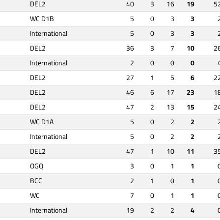
DEL2
40
3
16
19
5
WC D1B
5
0
3
3
International
5
0
3
3
DEL2
36
3
7
10
2
International
2
0
0
0
DEL2
27
1
5
6
2
DEL2
46
6
17
23
1
DEL2
47
2
13
15
2
WC D1A
5
0
2
2
International
5
0
2
2
DEL2
47
1
10
11
3
OGQ
3
0
1
1
BCC
2
1
0
1
WC
7
0
1
1
International
19
2
2
4