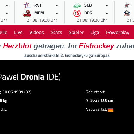
-
-
-
RVT
SCB
-
-
-
MEM
DEG
 Uhr
21.08. 19:00 Uhr
21.08. 19:30 Uhr
21.
elle
Live
Videos
Stats
Spieler
Liga
Powerplay
n
Herzblut
getragen. Im
Eishockey
zuha
Zuschauerstärkste 2. Eishockey-Liga Europas
Pawel
Dronia
(DE)
g:
30.06.1989 (37)
Geburtsort:
6 kg
Grösse:
183 cm
nd:
L
Nationalität: