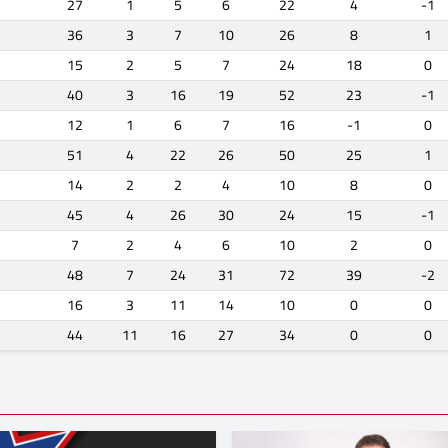
27
1
5
6
22
4
-1
36
3
7
10
26
8
1
15
2
5
7
24
18
0
40
3
16
19
52
23
-1
12
1
6
7
16
-1
0
51
4
22
26
50
25
1
14
2
2
4
10
8
0
45
4
26
30
24
15
-1
7
2
4
6
10
2
0
48
7
24
31
72
39
-2
16
3
11
14
10
0
0
44
11
16
27
34
0
0