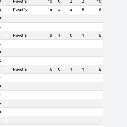
3
|
Playoffs
10
0
2
2
10
8
|
Playoffs
14
4
4
8
6
0
|
4
|
4
|
Playoffs
9
1
0
1
8
4
|
0
|
6
|
4
|
Playoffs
6
0
1
1
8
2
|
0
|
2
|
6
|
0
|
4
|