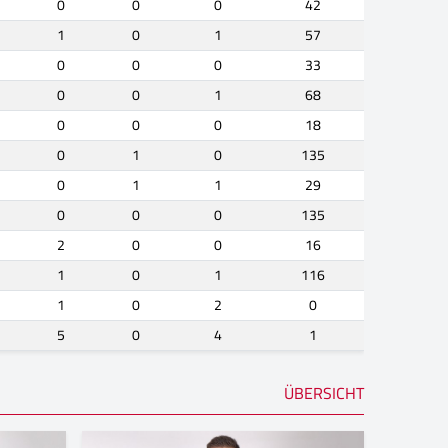
0
0
0
42
1
0
1
57
0
0
0
33
0
0
1
68
0
0
0
18
0
1
0
135
0
1
1
29
0
0
0
135
2
0
0
16
1
0
1
116
1
0
2
0
5
0
4
1
ÜBERSICHT