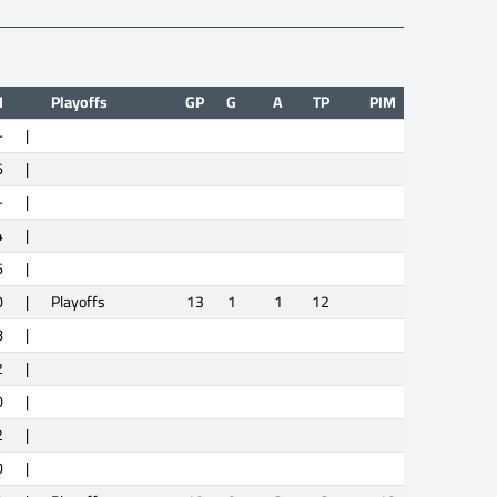
M
Playoffs
GP
G
A
TP
PIM
-
|
6
|
-
|
4
|
6
|
0
|
Playoffs
13
1
1
12
8
|
2
|
0
|
2
|
0
|