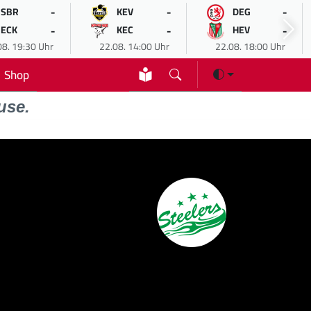
-
-
-
SBR
KEV
DEG
-
-
-
ECK
KEC
HEV
08. 19:30 Uhr
22.08. 14:00 Uhr
22.08. 18:00 Uhr
Shop
use.