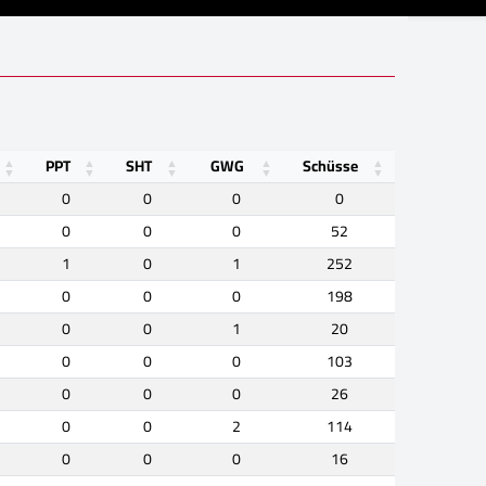
PPT
SHT
GWG
Schüsse
0
0
0
0
0
0
0
52
1
0
1
252
0
0
0
198
0
0
1
20
0
0
0
103
0
0
0
26
0
0
2
114
0
0
0
16