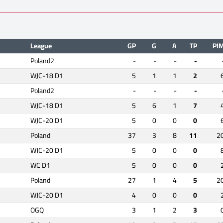
League
GP
G
A
TP
PI
Poland2
-
-
-
-
WJC-18 D1
5
1
1
2
Poland2
-
-
-
-
WJC-18 D1
5
6
1
7
WJC-20 D1
5
0
0
0
Poland
37
3
8
11
2
WJC-20 D1
5
0
0
0
WC D1
5
0
0
0
Poland
27
1
4
5
2
WJC-20 D1
4
0
0
0
OGQ
3
1
2
3