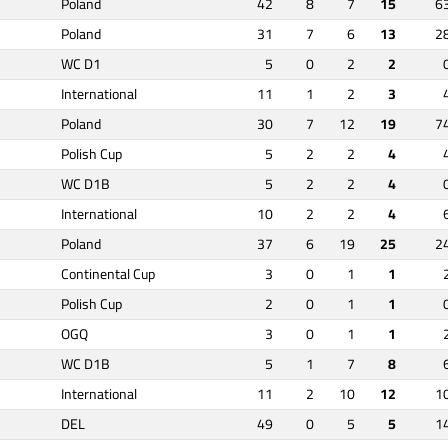
Poland
42
8
7
15
6
Poland
31
7
6
13
2
WC D1
5
0
2
2
International
11
1
2
3
Poland
30
7
12
19
7
Polish Cup
5
2
2
4
WC D1B
5
2
2
4
International
10
2
2
4
Poland
37
6
19
25
2
Continental Cup
3
0
1
1
Polish Cup
2
0
1
1
OGQ
3
0
1
1
WC D1B
5
1
7
8
International
11
2
10
12
1
DEL
49
0
5
5
1