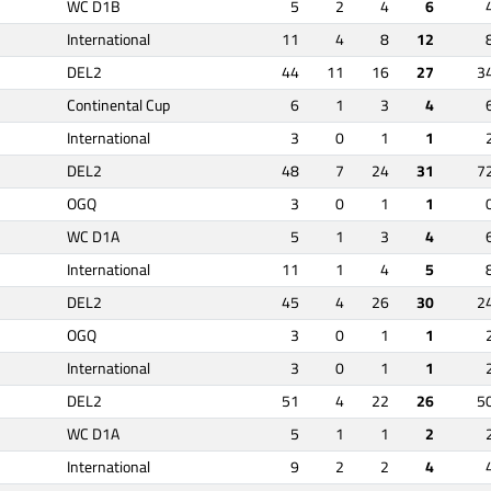
WC D1B
5
2
4
6
International
11
4
8
12
DEL2
44
11
16
27
3
Continental Cup
6
1
3
4
International
3
0
1
1
DEL2
48
7
24
31
7
OGQ
3
0
1
1
WC D1A
5
1
3
4
International
11
1
4
5
DEL2
45
4
26
30
2
OGQ
3
0
1
1
International
3
0
1
1
DEL2
51
4
22
26
5
WC D1A
5
1
1
2
International
9
2
2
4