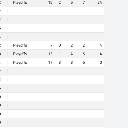
2
|
Playoffs
15
2
5
7
24
2
|
2
|
6
|
4
|
2
|
Playoffs
7
0
2
2
4
8
|
Playoffs
13
1
4
5
4
4
|
Playoffs
17
3
3
6
0
2
|
2
|
5
|
0
|
0
|
0
|
0
|