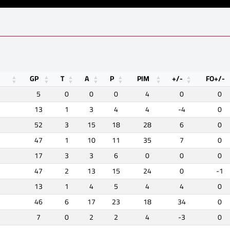
GP
T
A
P
PIM
+/-
FO+/-
5
0
0
0
4
0
0
13
1
3
4
4
-4
0
52
3
15
18
28
6
0
47
1
10
11
35
7
0
17
3
3
6
0
0
0
47
2
13
15
24
0
-1
13
1
4
5
4
4
0
46
6
17
23
18
34
0
7
0
2
2
4
-3
0