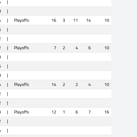
4
|
8
|
4
|
Playoffs
16
3
11
14
10
6
|
2
|
2
|
Playoffs
7
2
4
6
10
0
|
6
|
8
|
4
|
Playoffs
14
2
2
4
10
2
|
2
|
0
|
Playoffs
12
1
6
7
16
2
|
4
|