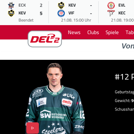
2
-
ECK
KEV
EVL
5
-
KEV
VIF
KEC
Beendet
21.08. 15:00 Uhr
21.08. 19:00
News
Clubs
Spiele
Tab
Vo
#12 
Geburtsta
Gewicht:
9
Schussha