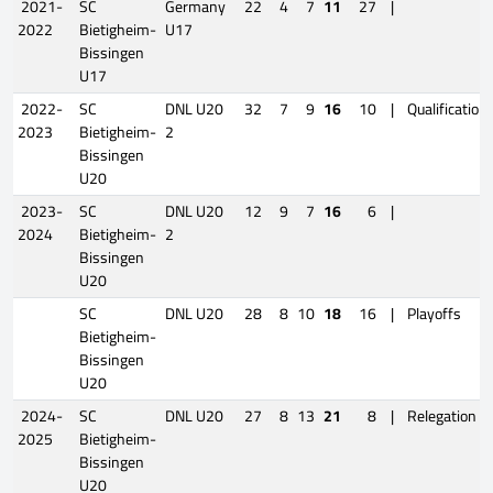
2021-
SC
Germany
22
4
7
11
27
|
2022
Bietigheim-
U17
Bissingen
U17
2022-
SC
DNL U20
32
7
9
16
10
|
Qualification
2023
Bietigheim-
2
Bissingen
U20
2023-
SC
DNL U20
12
9
7
16
6
|
2024
Bietigheim-
2
Bissingen
U20
SC
DNL U20
28
8
10
18
16
|
Playoffs
Bietigheim-
Bissingen
U20
2024-
SC
DNL U20
27
8
13
21
8
|
Relegation
2025
Bietigheim-
Bissingen
U20