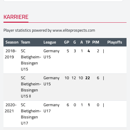
KARRIERE
Player statistics powered by
www.eliteprospects.com
Season
Team
League
GP
G
A
TP
PIM
Playoffs
2018-
SC
Germany
5
3
1
4
2
|
2019
Bietigheim-
U15
Bissingen
U15
SC
Germany
10
12
10
22
6
|
Bietigheim-
U15
Bissingen
U15 II
2020-
SC
Germany
6
0
1
1
0
|
2021
Bietigheim-
U17
Bissingen
U17