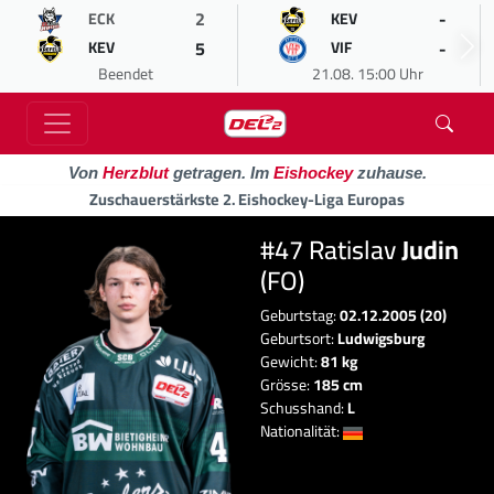
2
-
ECK
KEV
5
-
KEV
VIF
Beendet
21.08. 15:00 Uhr
Von
Herzblut
getragen. Im
Eishockey
zuhause.
Zuschauerstärkste 2. Eishockey-Liga Europas
#47 Ratislav
Judin
(FO)
Geburtstag:
02.12.2005 (20)
Geburtsort:
Ludwigsburg
Gewicht:
81 kg
Grösse:
185 cm
Schusshand:
L
Nationalität: